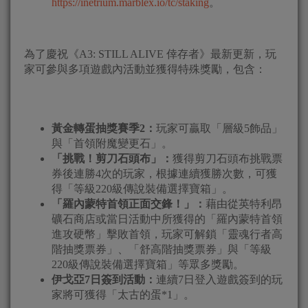
https://inetrium.marblex.io/tc/staking
。
為了慶祝《A3: STILL ALIVE 倖存者》最新更新，玩
家可參與多項遊戲內活動並獲得特殊獎勵，包含：
黃金轉蛋抽獎賽季
2
：
玩家可贏取「層級5飾品」
與「首領附魔變更石」。
「挑戰！剪刀石頭布」：
獲得剪刀石頭布挑戰票
券後連勝4次的玩家，根據連續獲勝次數，可獲
得「等級220級傳說裝備選擇寶箱」。
「羅內蒙特首領正面交鋒！」：
藉由從英特利昂
礦石商店或當日活動中所獲得的「羅內蒙特首領
進攻硬幣」擊敗首領，玩家可解鎖「靈魂行者高
階抽獎票券」、「舒高階抽獎票券」與「等級
220級傳說裝備選擇寶箱」等眾多獎勵。
伊戈亞
7
日簽到活動：
連續7日登入遊戲簽到的玩
家將可獲得「太古的蛋*1」。