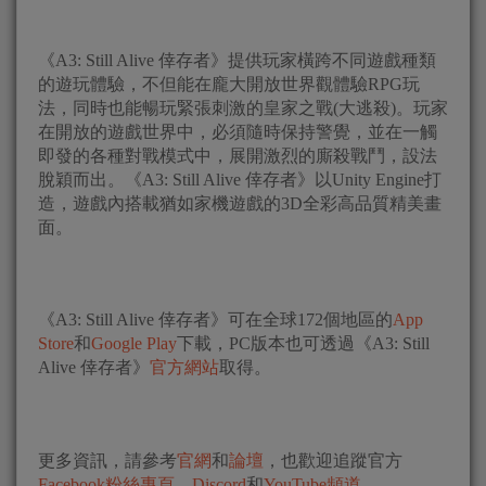
《A3: Still Alive 倖存者》提供玩家橫跨不同遊戲種類
的遊玩體驗，不但能在龐大開放世界觀體驗RPG玩
法，同時也能暢玩緊張刺激的皇家之戰(大逃殺)。玩家
在開放的遊戲世界中，必須隨時保持警覺，並在一觸
即發的各種對戰模式中，展開激烈的廝殺戰鬥，設法
脫穎而出。《A3: Still Alive 倖存者》以Unity Engine打
造，遊戲內搭載猶如家機遊戲的3D全彩高品質精美畫
面。
《A3: Still Alive 倖存者》可在全球172個地區的
App
Store
和
Google Play
下載，PC版本也可透過《A3: Still
Alive 倖存者》
官方網站
取得。
更多資訊，請參考
官網
和
論壇
，也歡迎追蹤官方
Facebook粉絲專頁
、
Discord
和
YouTube頻道
。