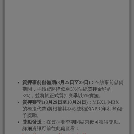
質押事前儲備期
(8
月
25
日至
29
日
)
：
在該事前儲備
期間，手續費將降低至3%(佔總質押金額的
3%)，並將於正式質押賽季以5%實施。
質押賽季
1(8
月
29
日至
10
月
24
日
)
：
MBXL(MBX
的橋接代幣)將根據其存款總額的APR(年利率)給
予獎勵。
獎勵發送：
在質押賽季期間結束後可獲得獎勵。
詳細資訊可前往此處查看：