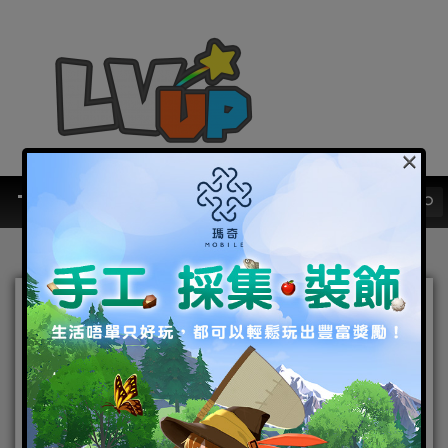
×
《A3: STILL ALIVE 倖存
者》最新更新 添加區塊鏈質
押服務、特別活動與獎勵
2022-08-26
|
Android
,
IOS
,
手機遊戲
,
焦點新聞