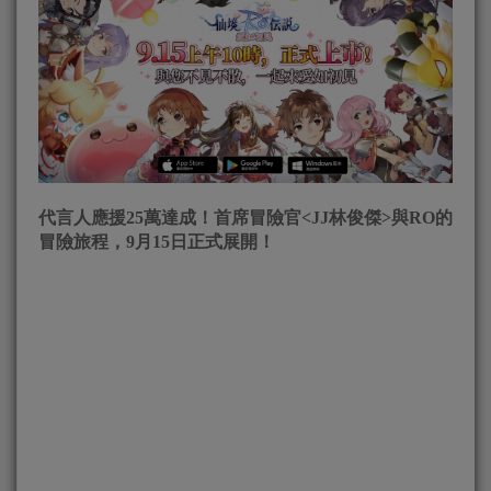
代言人應援25萬達成！首席冒險官<JJ林俊傑>與RO的
冒險旅程，9月15日正式展開！