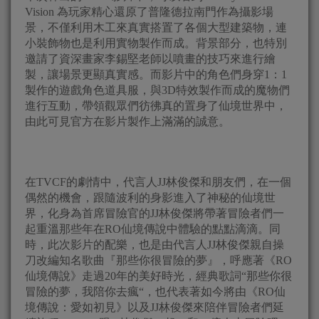
Vision 為玩家精心還原了普隆德拉南門作為攝影場
景，不僅利用木工來真實搭置了各個大型建築物，連
小裝飾物也是利用實物製作而成。背景部分，也特別
邀請了資深畫家李錫堅老師以噴畫的技巧來進行繪
製，讓場景更顯真實感。而影片中的角色們身穿1：1
製作的遊戲角色道具服，與3D特效製作而成的魔物們
進行互動，帶領觀眾們彷彿真的置身了仙境世界中，
由此可見官方在影片製作上滿滿的誠意。
在TVCF的劇情中，代言人JJ林俊傑和朋友們，在一個
偶然的機會，跟隨波利的身影進入了神秘的仙境世
界，化身為首席冒險官的JJ林俊傑將帶著冒險者們一
起重溫那些年在RO仙境傳說中體驗的點點滴滴。同
時，此次影片的配樂，也是由代言人JJ林俊傑親自操
刀改編知名歌曲『那些你很冒險的夢』，呼應著《RO
仙境傳說》走過20年的美好時光，經典歌詞“那些你很
冒險的夢，我陪你去瘋“，也代表著如今將由《RO仙
境傳說：愛如初見》以及JJ林俊傑來陪伴冒險者們延