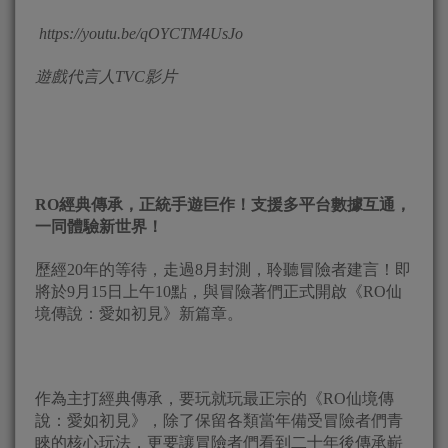
https://youtu.be/qOYCTM4UsJo
遊戲
代言人
TVC
影片
RO
經典傳承，正統手遊巨作！支援多平台數據互通，
一同體驗新世界！
歷經20年的等待，走過8月封測，聆聽冒險者建言！即
將於9月15日上午10點，與冒險著們正式開啟《RO仙
境傳說：愛如初見》新篇章。
作為主打經典傳承，要玩就玩最正宗的《RO仙境傳
說：愛如初見》，除了保留各類當年備受冒險者們青
睞的核心玩法，更要讓冒險者們看到二十年後傳承嶄