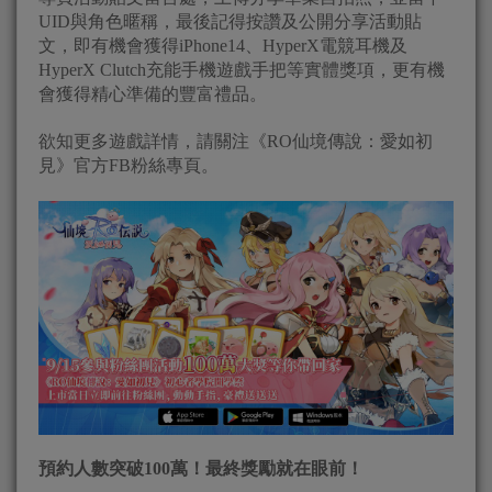
UID與角色暱稱，最後記得按讚及公開分享活動貼
文，即有機會獲得iPhone14、HyperX電競耳機及
HyperX Clutch充能手機遊戲手把等實體獎項，更有機
會獲得精心準備的豐富禮品。
欲知更多遊戲詳情，請關注《RO仙境傳說：愛如初
見》官方FB粉絲專頁。
預約人數突破100萬！最終獎勵就在眼前！