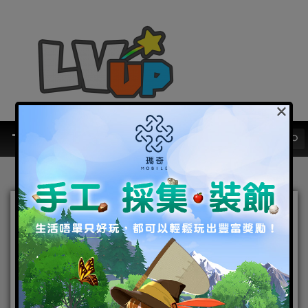
×
《RO仙境傳說：愛如初見》
確認9月15日正式上市！代言
人JJ林俊傑TVC曝光！ 參與
上市活動立即領取
iPhone14、HyperX電競耳