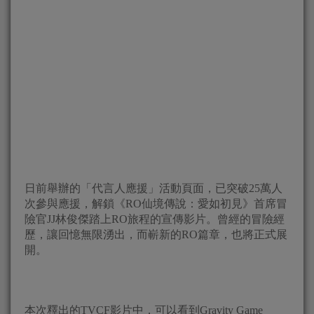
日前舉辦的「代言人應援」活動頁面，已突破25萬人
次參與應援，解鎖《RO仙境傳說：愛如初見》首席冒
險官JJ林俊傑踏上RO旅程的宣傳影片。曾經的冒險經
歷，讓回憶無限湧出，而嶄新的RO篇章，也將正式展
開。
本次釋出的TVCF影片中，可以看到Gravity Game