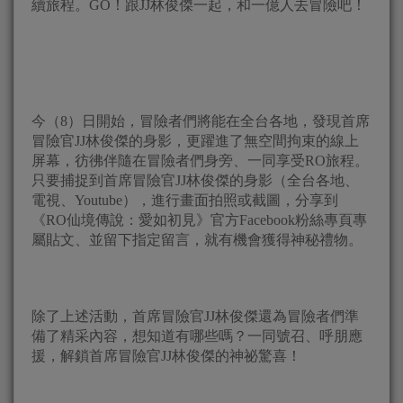
續旅程。GO！跟JJ林俊傑一起，和一億人去冒險吧！
今（8）日開始，冒險者們將能在全台各地，發現首席
冒險官JJ林俊傑的身影，更躍進了無空間拘束的線上
屏幕，彷彿伴隨在冒險者們身旁、一同享受RO旅程。
只要捕捉到首席冒險官JJ林俊傑的身影（全台各地、
電視、Youtube），進行畫面拍照或截圖，分享到
《RO仙境傳說：愛如初見》官方Facebook粉絲專頁專
屬貼文、並留下指定留言，就有機會獲得神秘禮物。
除了上述活動，首席冒險官JJ林俊傑還為冒險者們準
備了精采內容，想知道有哪些嗎？一同號召、呼朋應
援，解鎖首席冒險官JJ林俊傑的神祕驚喜！