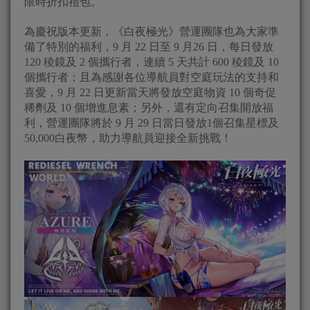
限時折扣禮包。
為慶祝版本更新，《白夜極光》營運團隊也為大家準
備了特別的福利，9 月 22 日至 9 月26 日，每日發放
120 稜鏡及 2 個攜行者，連續 5 天共計 600 稜鏡及 10
個攜行者；且為感謝各位導航員對空庭玩法的支持和
喜愛，9 月 22 日更新當天將發放空庭物資 10 個奇促
稀劑及 10 個增進息素；另外，還有定向召集開放福
利，營運團隊將於 9 月 29 日當日發放1個召集星標及
50,000白夜幣，助力導航員迎接全新挑戰！