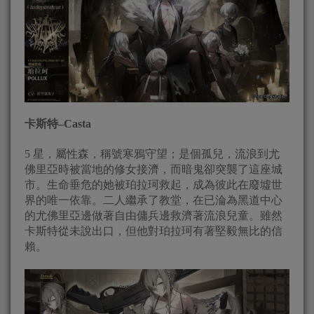
卡斯特–Casta
5 星，屬性森，稱號寒鴉守望；是個孤兒，流浪到尤
佛里亞時被當地的修女接濟，而暗鬼卻突襲了這座城
市。生命垂危的她被珀拉珂救起，成為彼此在廢墟世
界的唯一依靠。二人繼承了教堂，在已淪為黑道中心
的尤佛里亞邊做著自由傭兵邊救濟著流浪兒童。雖然
卡斯特從未說出口，但他對珀拉珂有著堅毅無比的信
賴。