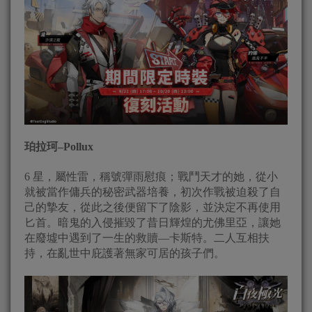
珀拉珂–Pollux
6 星，屬性雷，稱號彈雨慰痕；戰鬥天才的她，從小
就被當作傭兵的秘密武器培養，初次作戰被迫殺了自
己的摯友，從此之後便留下了陰影，並決定不再使用
匕首。暗鬼的入侵摧毀了昔日輝煌的尤佛里亞，讓她
在廢墟中遇到了一生的救贖—卡斯特。二人互相扶
持，在亂世中庇護著無家可居的孩子們。