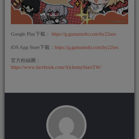
Google Play下載：
https://g.gamamobi.com/by22aos
iOS App Store下載：
https://g.gamamobi.com/by22ios
官方粉絲團：
https://www.facebook.com/AlchemyStarsTW/