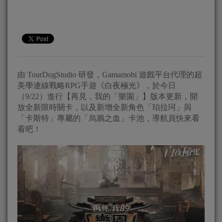
由 TourDogStudio 研發，Gamamobi 遊戲平台代理的超
美學連線戰略RPG手遊《白夜極光》，於今日
（9/22）進行【再見，我的「樂園」】版本更新，開
放全新限時關卡，以及新增全新角色「珀拉珂」與
「卡斯特」專屬的「烏鴉之血」卡池，導航員快來看
看吧！