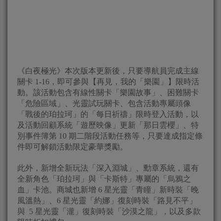
《白夜極光》本次版本更新後，只要導航員完成主線
關卡 1-16，即可參與【再見，我的「樂園」】限時活
動。該活動包含有線性關卡「樂園故事」、困難關卡
「危險區域」、光靈試玩關卡、包含活動專屬頭像
「戰後的珀拉珂」的「每日祈禱」限時登入活動，以
及活動回顧系統「遊歷映像」更新「那日雲櫻」、特
別事件簿第 10 期二階段活動任務等，只要達成指定條
件即可解鎖活動限定豪華獎勵。
此外，新增全新玩法「深入淵城」、勳章系統，還有
全新角色「珀拉珂」與「卡斯特」專屬的「烏鴉之
血」卡池。商城也新增 6 星光靈「青瞳」新時裝「晚
風溫熱」、6 星光靈「約娜」復刻時裝「路見不平」
與 5 星光靈「瀧」復刻時裝「沙漠之龍」，以及多款