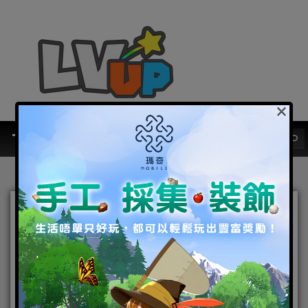
×
《白夜極光》版本更新 【再
見，我的「樂園」】限時開
放 全新角色「珀拉珂」與
「卡斯特」登場