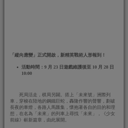
「縱向應變」正式開啟，新精英戰術人形報到！
活動時間：9 月 23 日遊戲維護後至 10 月 28 日
10:00
死局活走，棋局另闢。搭上「未來號」洲際列
車，穿梭在陸地的鋼鐵巨蛇，轟隆作響的聲響，劃破
長夜的車燈，各路人馬匯集，懷抱著各自的目的和理
想，在名為「未來」的列車上尋找「未來」，《少女
前線》嶄新篇章，由此展開。