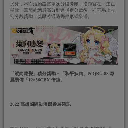
另外，本次活動設置單次分段獎勵，指揮官在「逃亡
聖詠」章節的總最高分到達指定分數後，即可馬上收
到分段獎勵，獎勵將通過郵件形式發送。
「縱向應變」積分獎勵－「和平妖精」&
QBU-88
專
屬裝備「12×56CBX 倍鏡」
2022
高雄國際動漫節參展確認