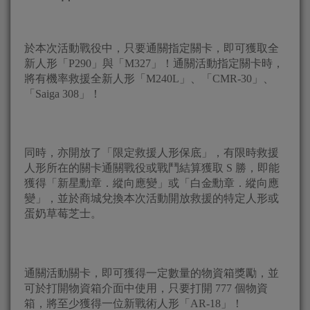
於本次活動戰役中，只要通關指定關卡，即可獲取全
新人形「P290」與「M327」！通關活動指定關卡時，
將有機率救援全新人形「M240L」、「CMR-30」、
「Saiga 308」！
同時，亦開放了「限定救援人形保底」，有限時救援
人形所在的關卡通關戰役或戰鬥結算獲取 S 勝，即能
獲得「新星勳章．縱向應變」或「白金勳章．縱向應
變」，並於商城兌換本次活動開放救援的特定人形或
蛋奶草莓芝士。
通關活動關卡，即可獲得一定數量的物資箱獎勵，並
可於打開物資箱介面中使用，只要打開 777 個物資
箱，將至少獲得一位新戰術人形「AR-18」！