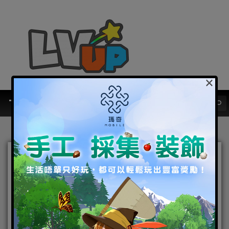
×
《少女前線》夏季大型活動
「縱向應變」正式開啟 同
步宣布參展 2022 高雄國際
動漫節！