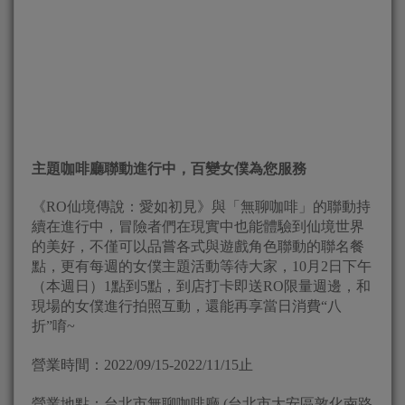
主題咖啡廳聯動進行中，百變女僕為您服務
《RO仙境傳說：愛如初見》與「無聊咖啡」的聯動持
續在進行中，冒險者們在現實中也能體驗到仙境世界
的美好，不僅可以品嘗各式與遊戲角色聯動的聯名餐
點，更有每週的女僕主題活動等待大家，10月2日下午
（本週日）1點到5點，到店打卡即送RO限量週邊，和
現場的女僕進行拍照互動，還能再享當日消費“八
折”唷~
營業時間：2022/09/15-2022/11/15止
營業地點：台北市無聊咖啡廳 (台北市大安區敦化南路