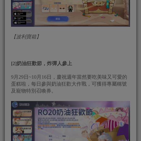
【波利寶箱】
[2]奶油狂歡節，炸彈人參上
9月29日~10月16日，慶祝週年當然要吃美味又可愛的
蛋糕啦，每日參與奶油狂歡大作戰，可獲得專屬稱號
及寵物特別召喚券。