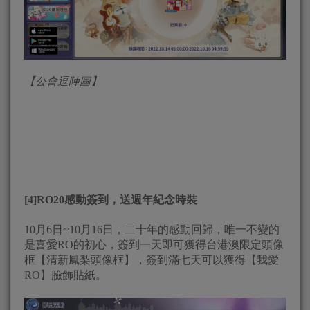
【公會逗陣圖】
[4]RO20感動簽到，送週年紀念時裝
10月6日~10月16日，二十年的感動回歸，唯一不變的
是喜愛RO的初心，簽到一天即可獲得台港澳限定頭像
框【清新鳳梨頭像框】，簽到滿七天可以獲得【我愛
RO】臉飾貼紙。