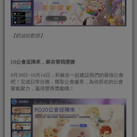
【奶油狂歡節】
[3]公會逗陣來，麻吉替我撐腰
9月30日~10月14日，和麻吉一起建設我們的最強公會
吧！完成日常任務，獲取公會徽章，為你所在的公會
聚氣聚力，贏得豐厚獎勵哦！