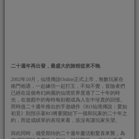
二十週年再出發，最盛大的旅程從來不晚
2002年10月，仙境傳說Online正式上市，無數玩家在
南門相遇，一起練功一起打王，不知不覺，冒險者們
已經在這個奇幻絢麗的仙境世界度過了二十年的時
光，在遊戲中的每時每刻都成為人生中珍貴的回憶。
而時值二十週年推出的手遊續作《RO仙境傳說：愛如
初見》則預示著RO將要開始下一個和玩家的二十年之
約，而從成績單的表現來看，並沒有讓玩家失望。
與此同時，備受期待的二十週年慶活動驚喜來襲，為