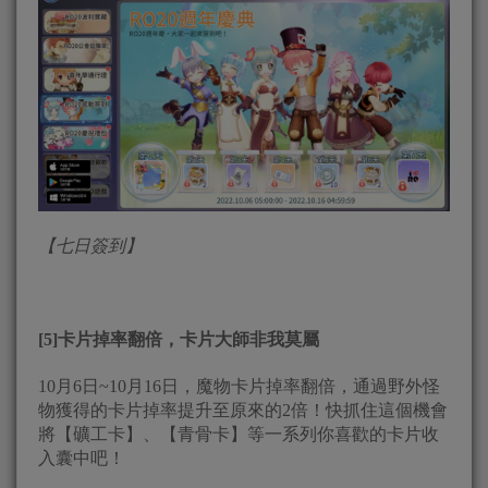
【七日簽到】
[5]卡片掉率翻倍，卡片大師非我莫屬
10月6日~10月16日，魔物卡片掉率翻倍，通過野外怪
物獲得的卡片掉率提升至原來的2倍！快抓住這個機會
將【礦工卡】、【青骨卡】等一系列你喜歡的卡片收
入囊中吧！