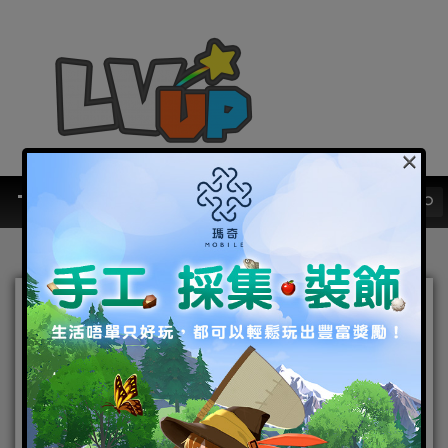
×
不可錯過的紀念活動，《RO
仙境傳說：愛如初見》二十
週年慶典盛大開啟！
2022-09-29
|
Android
,
IOS
,
手機遊戲
,
焦點新聞