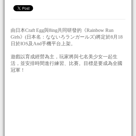
由日本Craft Egg與8ing共同研發的《Rainbow Run
Girls》(日本名：なないろランガールズ)將定於8月18
日於IOS及And手機平台上架。
遊戲以育成經營為主，玩家將與七名美少女一起生
活，並安排時間進行練習、比賽。目標是要成為全國
冠軍！