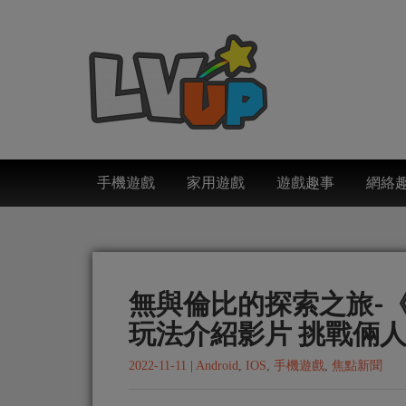
手機遊戲
家用遊戲
遊戲趣事
網絡
無與倫比的探索之旅-《A
玩法介紹影片 挑戰倆
2022-11-11
|
Android
,
IOS
,
手機遊戲
,
焦點新聞