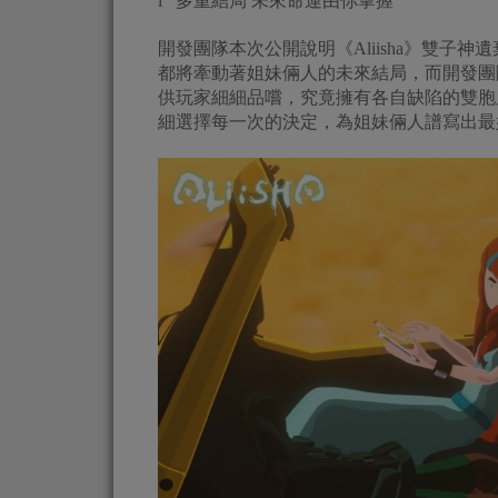
l 多重結局 未來命運由你掌握
開發團隊本次公開說明《Aliisha》雙
都將牽動著姐妹倆人的未來結局，而開發團
供玩家細細品嚐，究竟擁有各自缺陷的雙胞
細選擇每一次的決定，為姐妹倆人譜寫出最