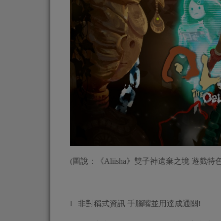
(圖說：《Aliisha》雙子神遺棄之境 遊戲特
l 非對稱式資訊 手腦嘴並用達成通關!