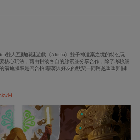
Switch雙人互動解謎遊戲《Aliisha》雙子神遺棄之境的特色玩
要核心玩法，藉由拼湊各自的線索並分享合作，除了考驗細
的溝通頻率是否合拍!藉著與好友的默契一同跨越重重難關!
zmkwM