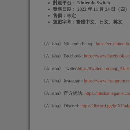
對應平台： Nintendo Switch
發售日期： 2022 年 11 月 24 日（四）
售價：未定
遊戲字幕：繁體中文、日文、英文
《Aliisha》Nintendo Eshop:
https://ec.ninten
《Aliisha》Facebook:
https://www.facebook.c
《Aliisha》Twitter:
https://twitter.com/ssg_Aliis
《Aliisha》Instagram:
https://www.instagram.c
《Aliisha》官方網站:
https://aliishathegame.c
《Aliisha》Discord:
https://discord.gg/hnXFp