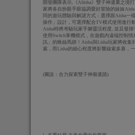
開發團隊表示,《Aliisha》雙子神遺棄
家將各自扮眼手眼協調愛好冒險的妹妹Aisha與
同的遊玩體驗與解謎方式：選擇跟Aisha一樣喜
操作」設計，可選擇配合TV模式使用進行動作解
Aisha時將考驗玩家手腳靈活程度, 並且發
使用Switch掌機模式，在遊戲內遠端控
訊」的蛛絲馬跡！Aisha與Lisha玩家
索，而Lisha的細心程度將影響線索多寡，
(圖說：合力探索雙子神廟遺蹟)