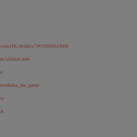
do.com/HK/zh/titles/70010000043608
om/AliishaGame
ha
om/aliisha_the_game/
om/
4gK