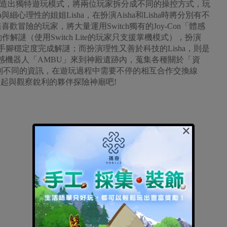
之境打造出獨特遊玩模式，將兩位玩家拆分成不同的操控方式，玩
細心理性的姐姐Lisha，在扮演Aisha和Lisha時將分別有不
歡冒險的玩家，將大量運用Switch獨有的Joy-Con「體感
謎（使用Switch Lite的玩家只支援掌機模式），扮演
揮手腳穩定度完成解謎；而扮演理性又善於科技的Lisha，則是
制情感機器人「AMBU」來到神殿遺跡內，蒐集各種關於「資
將收集到不同的資訊，在遊玩過程中需要不停的相互合作交換線
一起與觀察銳利的夥伴探險神廟吧!
×