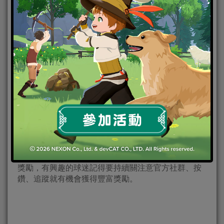
《LOC League of Champion》已於今日起正式上線，
官方亦會同時在社群專頁釋出一系列開Ser活動及特別
獎勵，有興趣的球迷記得要持續關注意官方社群、按
鑽、追蹤就有機會獲得豐富獎勵。