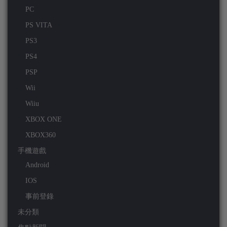
PC
PS VITA
PS3
PS4
PSP
Wii
Wiiu
XBOX ONE
XBOX360
手機遊戲
Android
IOS
事前登錄
未分類