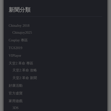
新聞分類
ChinaJoy 2018
Chinajoy2025
Cosplay 專區
TGS2019
VIPlayer
天堂2:革命 專區
天堂2:革命 攻略
天堂2:革命 新聞
好康活動
官方虛寶
家用遊戲
3DS