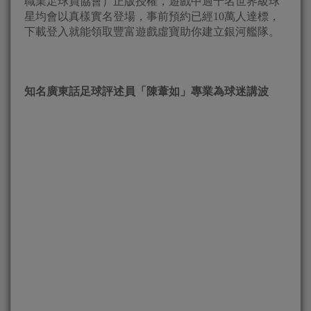
職業足球員協會）正版授權，遊戲中過千名世界級球
星均會以真樣實名登場，事前預約已經10萬人達標，
下載登入就能領取豐富遊戲虛寶助你建立銀河艦隊。
知名廣東話足球評述員「陳葦如」專業為球迷講波