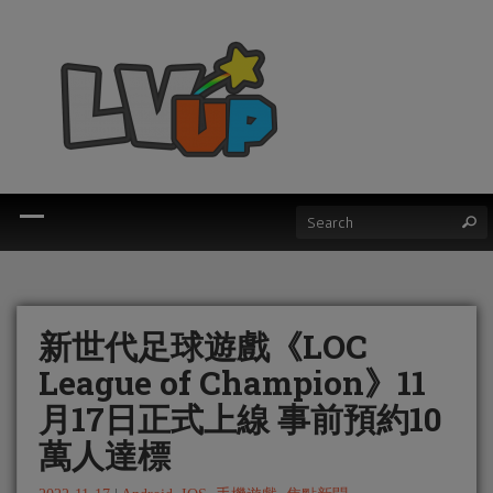
新世代足球遊戲《LOC
League of Champion》11
月17日正式上線 事前預約10
萬人達標