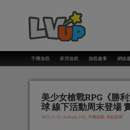
手機遊戲
家用遊戲
遊戲趣事
網絡
美少女槍戰RPG《勝
球 線下活動周末登場 
2022-11-18
|
Android
,
IOS
,
手機遊戲
,
焦點新聞