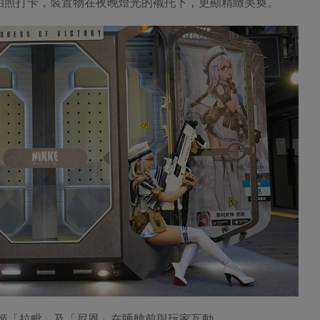
拍照打卡，裝置物在夜晚燈光的襯托下，更顯精緻美奐。
演妮姬「拉毗」及「尼恩」在睡艙前與玩家互動