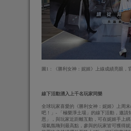
圖1：《勝利女神：妮姬》上線成績亮眼，
線下活動湧入上千名玩家同樂
全球玩家喜愛的《勝利女神：妮姬》上周末(
吧！」- 「極樂淨土場」的線下活動，邀請
恩」，與玩家近距離互動，可在妮姬手上綁
場氣氛嗨到最高點，參與的玩家皆可獲得妮