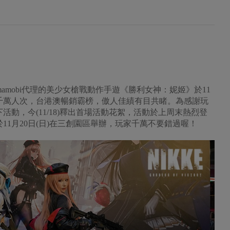
聯手開發、Gamamobi代理的美少女槍戰動作手遊《勝利女神：妮姬》於11
千萬人次，台港澳暢銷霸榜，傲人佳績有目共睹。為感謝玩
動，今(11/18)釋出首場活動花絮，活動於上周末熱烈登
11月20日(日)在三創園區舉辦，玩家千萬不要錯過喔！