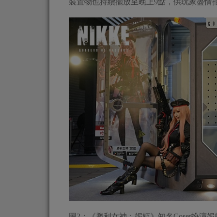
裝置物也持續擺放至晚上9點，供玩家盡情
圖2：《勝利女神：妮姬》知名Coser扮