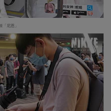
妮姬「尼恩」