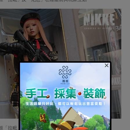
×
妮姬「拉毗」