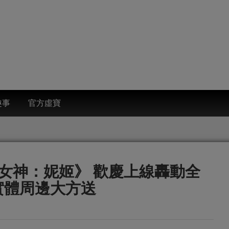
趣事
官方虛寶
利女神：妮姬》 歡慶上線轟動全
實體周邊大方送