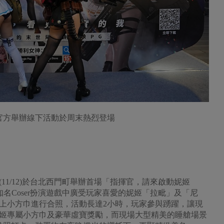
官方舉辦線下活動於周末熱烈登場
11/12)於台北西門町舉辦首場「指揮官，請來啟動妮姬
知名Coser扮演遊戲中廣受玩家喜愛的妮姬「拉毗」及「尼
上小方巾進行合照，活動長達2小時，玩家參與踴躍，讓現
姬專屬小方巾及豪華虛寶獎勵，而現場大型精美的睡艙場景