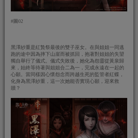
#圖02
黑澤紗重是紅贄祭最後的雙子巫女。在與姐姐一同逃
跑的途中因為摔下山崖而被抓回，抱著對姐姐的失望
獨自舉行了儀式。儀式失敗後，她化為怨靈從黃泉歸
來，始終等待著與姐姐合二為一，完成永遠在一起的
心願。當同樣因心懷怨念而跨越生死的監管者紅蝶，
化身為黑澤紗重，這一次她能否實現心願，迎來救
贖？