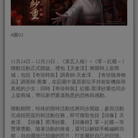
#圖03
11月24日 – 12月23日，《第五人格》×《零～紅蝶～》
聯動活動正式開啟。禮包【天倉澪】將限時上架商
城，包括【奇珍時裝】調香師-天倉澪、【奇珍隨身物
品】調香師-覺書，在莊園中還原那位手持射影機探尋
真相的少女；同時【奇珍時裝】紅蝶-黑澤紗重也同步
上架商城，帶玩家們重溫熟悉的恐怖與感動。
聯動期間，特殊的限時活動也將同步開啟，參與活動
完成拍照簽到和活動任務，即可獲取包括【頭像】天
倉澪、【頭像】黑澤紗重、【頭像框】零～紅蝶～等
豐厚獎勵。隨著活動的推進，還可以解鎖手帳編輯功
能，自由擺放已拍攝的照片，打造屬於自己的回憶。