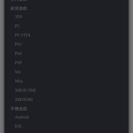
家用遊戲
3DS
PC
PS VITA
PS3
PS4
PSP
Wii
Wiiu
XBOX ONE
XBOX360
手機遊戲
Android
IOS