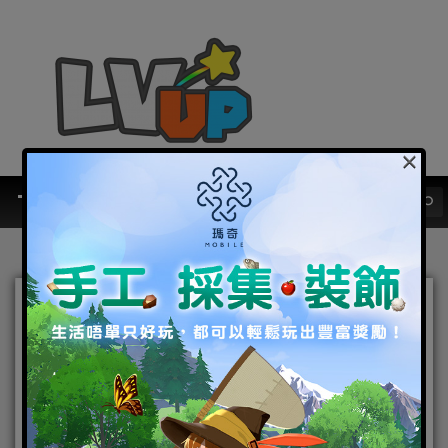
×
永遠…和我在一起 《第五人
格》x《零～紅蝶～》聯動
開啟
2022-11-25
|
Android
,
IOS
,
手機遊戲
,
焦點新聞