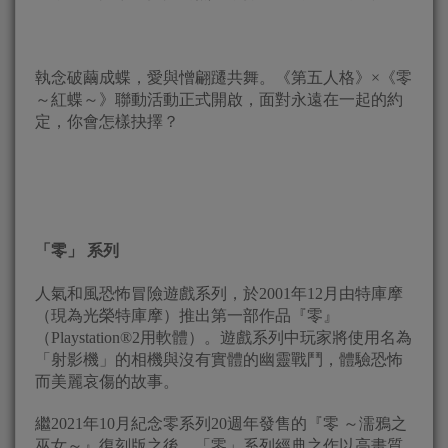
執念破繭成蝶，愛與憎翩躚共舞。《第五人格》×《零
～紅蝶～》聯動活動正式開啟，面對永遠在一起的約
定，你會怎樣抉擇？
「零」
系列
人氣和風恐怖冒險遊戲系列，於2001年12月由特庫摩
（現為光榮特庫摩）推出第一部作品『零』
（Playstation®2用軟體）。遊戲系列中玩家將使用名為
「射影機」的相機與沒有實體的幽靈戰鬥，體驗恐怖
而美麗哀傷的故事。
繼2021年10月紀念零系列20週年發售的『零 ～濡鴉之
巫女～』復刻版之後，「零」系列經典之作以高畫質