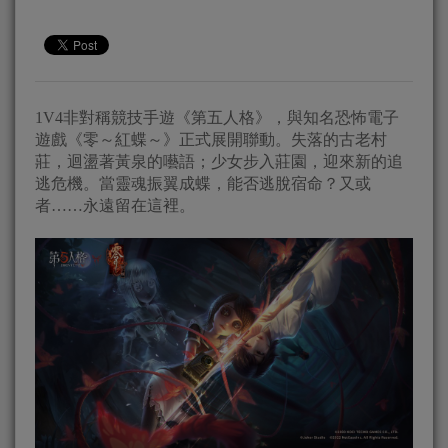
1V4非對稱競技手遊《第五人格》，與知名恐怖電子
遊戲《零～紅蝶～》正式展開聯動。失落的古老村
莊，迴盪著黃泉的囈語；少女步入莊園，迎來新的追
逃危機。當靈魂振翼成蝶，能否逃脫宿命？又或
者……永遠留在這裡。