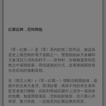
紅蝶起舞，恐怖降臨
《零～紅蝶～》是《零》系列的第二部作品，被認為
是史上最恐怖的電子遊戲之一。雙胞胎姐妹天倉繭和
天倉澪誤入消失的村子——皆神村，在種種靈異與恐
怖之中展開探索，尋找逃脫的方式，並逐漸揭開曾發
生在此地的慘劇真相。
在《第五人格》x《零～紅蝶～》聯動活動開啟後，遊
戲中的主角天倉澪、黑澤紗重，將與不同的求生者和
監管者進行聯動，在歐利蒂絲莊園中上演另一場宿命
的危機。無盡黑暗漫延，恐怖如影隨形，但只要心存
希望、奮力奔跑，一定能見到紅蝶起舞的美景。