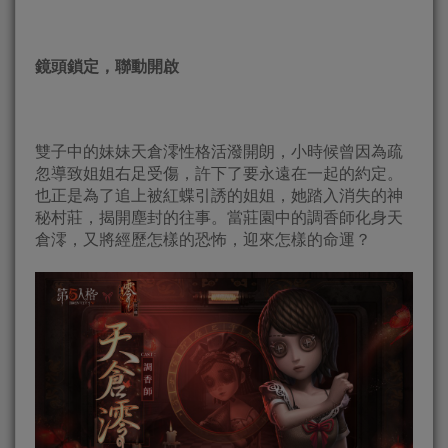
鏡頭鎖定，聯動開啟
雙子中的妹妹天倉澪性格活潑開朗，小時候曾因為疏
忽導致姐姐右足受傷，許下了要永遠在一起的約定。
也正是為了追上被紅蝶引誘的姐姐，她踏入消失的神
秘村莊，揭開塵封的往事。當莊園中的調香師化身天
倉澪，又將經歷怎樣的恐怖，迎來怎樣的命運？