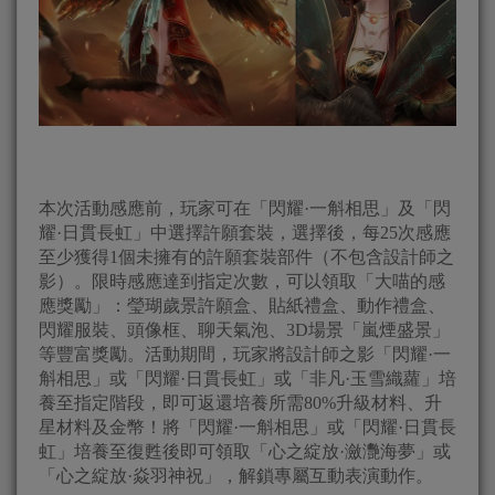
本次活動感應前，玩家可在「閃耀·一斛相思」及「閃
耀·日貫長虹」中選擇許願套裝，選擇後，每25次感應
至少獲得1個未擁有的許願套裝部件（不包含設計師之
影）。限時感應達到指定次數，可以領取「大喵的感
應獎勵」：瑩瑚歲景許願盒、貼紙禮盒、動作禮盒、
閃耀服裝、頭像框、聊天氣泡、3D場景「嵐煙盛景」
等豐富獎勵。活動期間，玩家將設計師之影「閃耀·一
斛相思」或「閃耀·日貫長虹」或「非凡·玉雪織蘿」培
養至指定階段，即可返還培養所需80%升級材料、升
星材料及金幣！將「閃耀·一斛相思」或「閃耀·日貫長
虹」培養至復甦後即可領取「心之綻放·瀲灧海夢」或
「心之綻放·焱羽神祝」，解鎖專屬互動表演動作。