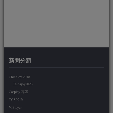
新聞分類
ChinaJoy 2018
Chinajoy2025
Cosplay 專區
TGS2019
VIPlayer