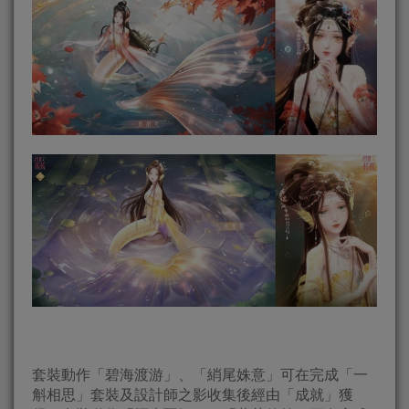
套裝動作「碧海渡游」、「綃尾姝意」可在完成「一
斛相思」套裝及設計師之影收集後經由「成就」獲