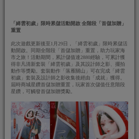
「絳雲初歲」限時累儲活動開啟 全階段「首儲加贈」
重置
此次遊戲更新後至1月29日，「絳雲初歲」限時累儲活
動開啟。同期全階段「首儲加贈」重置，助力玩家海
市之旅！活動期間，累計儲值達2880經驗，可累計獲
得非凡清新套裝「絳雲初歲」及其設計師之影、擺拍
動作等獎勵。套裝動作「落雁關山」可在完成「絳雲
初歲」套裝及設計師之影收集後經由「成就」獲得。
屆時商城星鑽首儲加贈重置，玩家首次儲值任意階段
星鑽，可觸發首儲加贈獎勵。