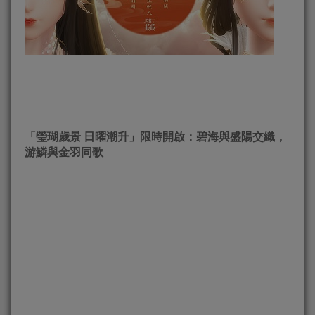
「瑩瑚歲景 日曜潮升」限時開啟：碧海與盛陽交織，
游鱗與金羽同歌