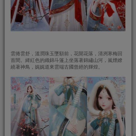
雲捲雲舒，溫潤珠玉墜額前，花開花落，清冽寒梅回
首間。絳紅色的織錦斗篷上坐落著錦繡山河，嵐煙繚
繞著神鳥，娓娓道來雲端古國曾經的輝煌。