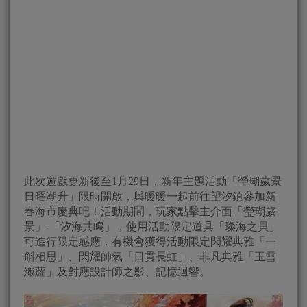
此次遊戲更新後至1月29日，新年主題活動「瑩瑚歲景
日曜潮升」限時開啟，與暖暖一起前往望汐鎮參加新
春海市慶典吧！活動期間，玩家點擊主介面「瑩瑚歲
景」-「汐海共鳴」，使用活動限定道具「璨海之貝」
可進行限定感應，有機會獲得活動限定閃耀典雅「一
斛相思」、閃耀帥氣「日貫長虹」、非凡典雅「玉雪
織蘿」及對應設計師之影、記憶迴響。