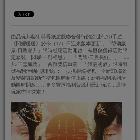
由品玩邦藝術與疊紙遊戲聯合發行的次世代3D手遊
《閃耀暖暖》於今（17）日迎來版本更新，「瑩瑚歲
景·日曜潮升」限時感應活動開啟，有機會獲得活動限
定套裝「閃耀·一斛相思」、「閃耀·日貫長虹」、「非
凡·玉雪織蘿」；首儲雙倍重置，「絳雲初歲」限時累
儲福利活動同步開啟；「扶搖碧海禮包」全新3D場景
及變裝舞蹈動作禮包限時超值上線；新春福利系列活
動限時開啟……更多豐厚福利資源和最新玩法，還待
玩家盡情探索！