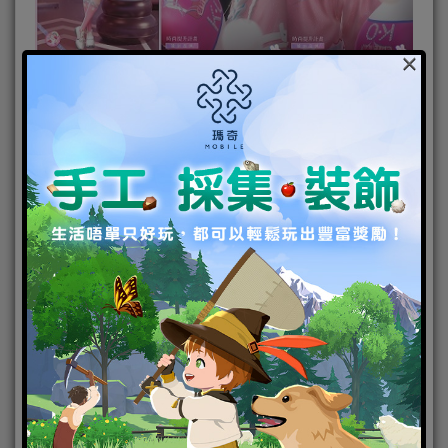
×
此次遊戲更新後，「新歲百戲」福利活動開啟！滿街
燈火將朧夜染上絢麗的霞色，風車與流雲的花紋裝點
出歡慶的氣息，歡聲笑語彷彿就在耳邊。活動期間，
活動期間，玩家可在限時感應活動「瑩瑚歲景‧日曜潮
升」主介面內點擊「新歲百戲」按鈕，完成介面限時
任務，累積積分領取非凡服飾「絳雪百戲」及非凡服
飾「悠遊百戲」。