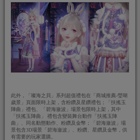
此外，「璨海之貝」系列超值禮包在「商城推薦-瑩瑚
歲景」頁面限時上架，含粉鑽及星鑽禮包；「扶搖玉
陣曲」禮包、「碧海瀲波」場景包限時上架，其中
「扶搖玉陣曲」 禮包含變裝舞台動作「扶搖玉陣
曲」、同名動態動作、粉鑽及金幣；「碧海瀲波」場
景包含3D場景「碧海瀲波」、粉鑽、星鑽及金幣，供
有需要的玩家選購。