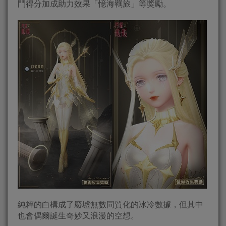
鬥得分加成助力效果「憶海羈旅」等獎勵。
純粹的白構成了廢墟無數同質化的冰冷數據，但其中
也會偶爾誕生奇妙又浪漫的空想。