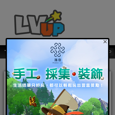
×
Com2uS《魔靈召喚》IP全
新力作《魔靈召喚：克羅尼
柯戰記》宣布參展2023 台北
國際電玩展