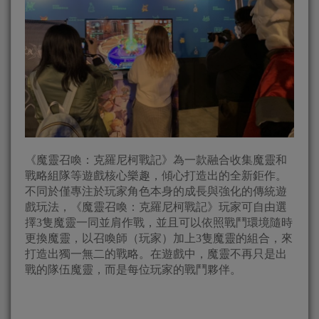
《魔靈召喚：克羅尼柯戰記》為一款融合收集魔靈和
戰略組隊等遊戲核心樂趣，傾心打造出的全新鉅作。
不同於僅專注於玩家角色本身的成長與強化的傳統遊
戲玩法，《魔靈召喚：克羅尼柯戰記》玩家可自由選
擇3隻魔靈一同並肩作戰，並且可以依照戰鬥環境隨時
更換魔靈，以召喚師（玩家）加上3隻魔靈的組合，來
打造出獨一無二的戰略。在遊戲中，魔靈不再只是出
戰的隊伍魔靈，而是每位玩家的戰鬥夥伴。