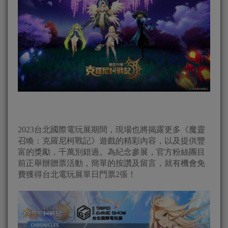
2023台北國際電玩展期間，現場也將揭露更多《魔靈
召喚：克羅尼柯戰記》遊戲的精彩內容，以及提供豐
富的獎勵，千萬別錯過。為紀念參展，官方粉絲團目
前正舉辦贈票活動，簡單的按讚及留言，就有機會免
費獲得台北電玩展單日門票2張！