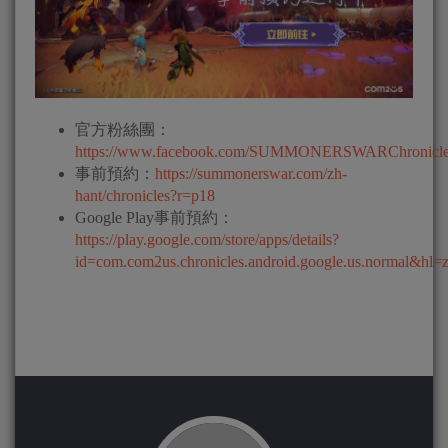
官方粉絲團：
https://www.facebook.com/SUMMONERSWARChronicl
事前預約：
https://summonerswar.com/zh-
hant/chronicles?r=p18
Google Play事前預約：
https://play.google.com/store/apps/details?
id=com.com2us.chronicles.android.google.us.normal&hl