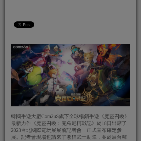
韓國手遊大廠Com2uS旗下全球暢銷手遊《魔靈召喚》
最新力作《魔靈召喚：克羅尼柯戰記》於18日出席了
2023台北國際電玩展展前記者會，正式宣布確定參
展。記者會現場也請來了熊貓武士助陣，並於展台釋