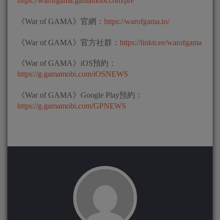
https://warofgama.gamamobi.com/pre
《War of GAMA》官網：
https://warofgama.io/
《War of GAMA》官方社群：
https://linktr.ee/warofgama
《War of GAMA》iOS預約：
https://g.gamamobi.com/iOSNEWS
《War of GAMA》Google Play預約：
https://g.gamamobi.com/GPNEWS