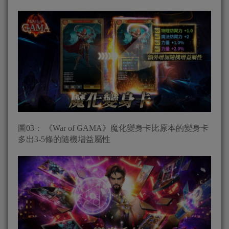
圖03： 《War of GAMA》魔化變身卡比原本的變身卡
多出3-5條的隨機增益屬性