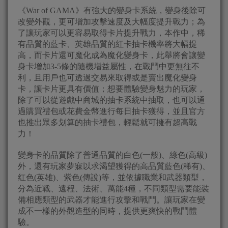
《War of GAMA》有強大的變身卡系統，變身後除可
改變外觀，更可增加攻擊速度及大幅度提升戰力；為
了讓玩家可以更容易取得卡片提升戰力，本作中，稀
有品質的藍卡、英雄品質的紅卡抽卡機率將大幅提
高，而卡片還可魔化成為魔化變身卡，此舉將會讓變
身卡增加3-5條的隨機增益屬性，在戰鬥中更無往不
利，且用戶也可透過交易來取得或是賣出魔化變身
卡，讓卡片更具有價值；想要體驗變身魅力的玩家，
除了可以從遊戲中商城的抽卡系統中抽取，也可以通
過購買禮包或花費金幣進行每日抽卡獲得，並且官方
也推出眾多划算的抽卡禮包，輕鬆就可擁有超高戰
力！
變身卡的品質除了普通品質的白色(一般)、綠色(高級)
外，還有玩家夢寐以求渴望獲得的高品質藍色(稀有)、
红色(英雄)、紫色(傳說)等，並依據職業和武器類型，
分為近戰、遠程、法術、萬能4種，不同類型需要能裝
備相應類型的武器才能進行攻擊和戰鬥。讓玩家在變
成不一樣的外觀造型的同時，提供更爽快的戰鬥體
驗。