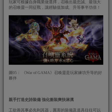
玩家可根據自身職業做選擇，召喚出最忠誠、最強大
的召喚靈一同征戰，讓經驗值加成、升等事半功倍！
圖05： 《War of GAMA》召喚靈是玩家練功升等的好
夥伴
親手打造史詩裝備 強化衝裝爽快淋漓
工欲善其事必先利其器，厲害的裝備及道具往往可以