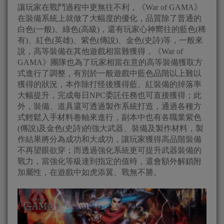
讓玩家在戰鬥過程中更無往不利，《War of GAMA》
在裝備系統上就做了大幅度的優化，品質除了普通的
白色(一般)、綠色(高級)，還有玩家心神嚮往的藍色(稀
有)、紅色(英雄)、紫色(傳說)、金色(史詩)等，一般來
說，高等裝備在其他遊戲相當難獲得，《War of
GAMA》團隊也為了玩家相當在意的高等裝備獲取方
式進行了調整，有別於一般遊戲中藍色品階以上難以
獲得的狀況，本作除打怪後獲得藍、紅裝備的掉落率
大幅提升，完成每日NPC委託任務也可直接獲得；此
外，裝備、道具還可透過製作系統打造，通過各種方
式輕鬆入手材料卷軸來進行，副本中也有各職業紫色
(傳說)及金色(史詩)的強大武器、裝備及製作材料，製
作結果將分為成功和大成功，讓玩家獲得高品階裝備
不再望眼欲穿；而透過強化系統更可提升武器裝備的
戰力，當強化等級達到指定的值時，還會額外解鎖附
加屬性，在遊戲中如虎添翼、戰無不勝。