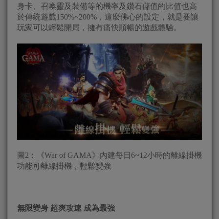
身卡、召喚靈及裝備等的機率及鑽石儲值的比值也高
於傳統遊戲150%~200%，這麼佛心的設定，就是要讓
玩家可以輕鬆開局，擁有痛快順暢的遊戲體驗。
圖2：《War of GAMA》內建每日6~12小時的離線掛機
功能可離線掛機，輕鬆變強
無限變身 超爽攻速 成為最強