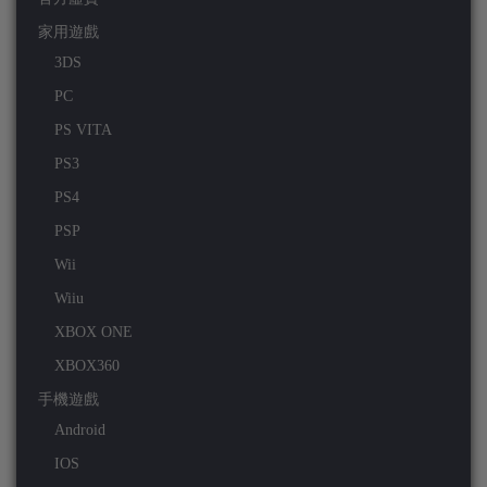
家用遊戲
3DS
PC
PS VITA
PS3
PS4
PSP
Wii
Wiiu
XBOX ONE
XBOX360
手機遊戲
Android
IOS