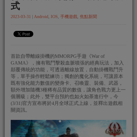
式
2023-03-31
|
Android
,
IOS
,
手機遊戲
,
焦點新聞
首款自帶離線掛機的MMORPG手遊《War of
GAMA》，擁有戰鬥擊殺血脈噴張的經典玩法，加入
顛覆傳統的功能，可透過離線放置，自動掛機戰鬥升
等，單手操作輕鬆練功；獨創的魔化系統，可讓原本
既有強化能力數值的變身卡、召喚靈、裝備、武器，
額外增加隨機3種稀有品質的數值，讓角色戰力更上一
個層級；此外，雙平台預約也如火如荼進行中，今
(3/31)官方宣布將於4月全球正式上線，並釋出遊戲相
關資訊。