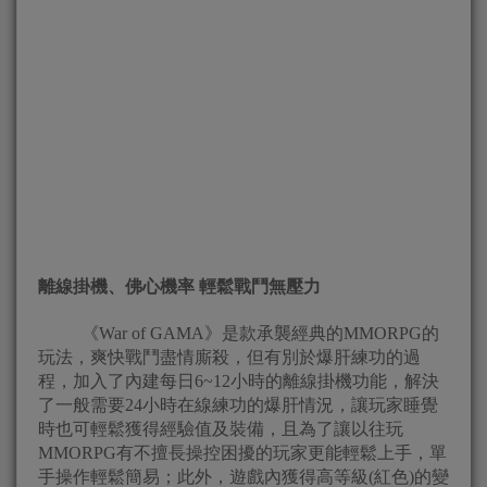
離線掛機、佛心機率
輕鬆戰鬥無壓力
《War of GAMA》是款承襲經典的MMORPG的
玩法，爽快戰鬥盡情廝殺，但有別於爆肝練功的過
程，加入了內建每日6~12小時的離線掛機功能，解決
了一般需要24小時在線練功的爆肝情況，讓玩家睡覺
時也可輕鬆獲得經驗值及裝備，且為了讓以往玩
MMORPG有不擅長操控困擾的玩家更能輕鬆上手，單
手操作輕鬆簡易；此外，遊戲內獲得高等級(紅色)的變