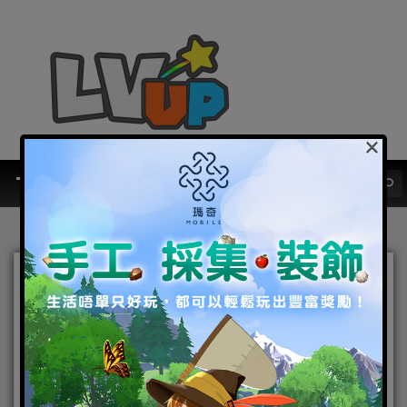
×
[Cos’Up]《RO仙境傳說：守
護永恆的愛》Cosplay
FT.@Tbs Cosplay
2023-04-13
|
Android
,
Cosplay 專區
,
IOS
,
手機遊戲