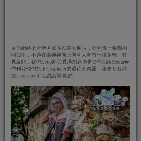
目前網絡上流傳著眾多AI美女照片，雖然每一張都栩
栩如生，不過在眼神神態上與真人亦有一段距離。有
見及此，我們Lvup將與香港創意廣告公司Ctrl-Media合
作刊登他們旗下Cosplayer的過往宣傳照，讓更多台港
澳Lvup fans可以認識她/他們。