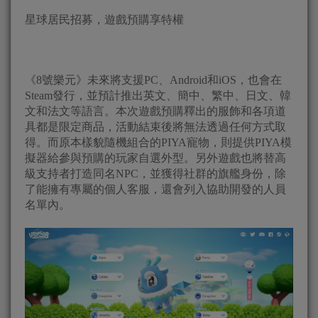
星球居民招募，遊戲預購享特權
《8號樂元》未來將支援PC、Android和iOS，也會在
Steam發行，並預計推出英文、簡中、繁中、日文、韓
文和法文等語言。本次遊戲預購釋出的服飾和各項道
具都是限定商品，活動結束後將無法透過任何方式取
得。而原本樣貌隨機組合的PIYA寵物，則提供PIYA模
擬器給參與預購的玩家自選外型。另外遊戲也將替高
級支持者打造同名NPC，並獲得社群的旗艦身份，除
了能擁有專屬的個人客服，還會列入協助開發的人員
名單內。