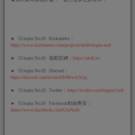
►《Utopia No.8》Kickstarter：
https://www.kickstarter.com/projects/uto8/utopia-no8
►《Utopia No.8》遊戲官網：
https://uto8.io/
►《Utopia No.8》Discord：
https://discord.com/invite/Hb9RwJzXzq
►《Utopia No.8》Twitter：
https://twitter.com/happyUto8
►《Utopia No.8》Facebook粉絲專頁：
https://www.facebook.com/UtoNo8/