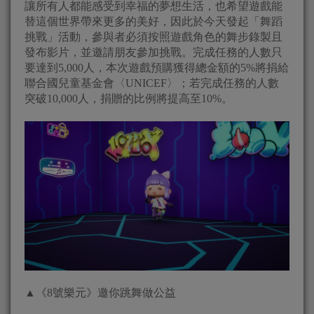
讓所有人都能感受到幸福的夢想生活，也希望遊戲能
替這個世界帶來更多的美好，因此於今天發起「舞蹈
挑戰」活動，參與者必須按照遊戲角色的舞步錄製且
發布影片，並邀請朋友參加挑戰。完成任務的人數只
要達到5,000人，本次遊戲預購獲得總金額的5%將捐給
聯合國兒童基金會〈UNICEF〉；若完成任務的人數
突破10,000人，捐贈的比例將提高至10%。
▲《8號樂元》邀你跳舞做公益