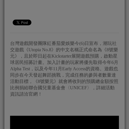
台灣遊戲開發團隊紅番茄愛娛樂今(6)日宣布，潮玩社
交遊戲《Utopia No.8》的中文名稱正式命名為《8號樂
元》，且於即日起在Kickstarter展開遊戲預購，啟動星
球居民招募計畫。加入計畫的玩家將優先取得今年6月
Alpha Test，以及今年11月Early Access的資格。遊戲也
同步在今天發起舞蹈挑戰，完成任務的參與者數量達
活動目標，《8號樂元》就會將收到的預購總金額按照
比例捐給聯合國兒童基金會〈UNICEF〉，詳細活動
資訊請洽官網！