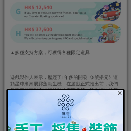
▲多種支持方案，可獲得各種限定道具
遊戲製作人表示，歷經了1年多的開發《8號樂元》這
顆星球漸漸展露蓬勃生機，在遊戲正式推出前，我們
×
希望直接面對市場和社群的真實反饋，透過這次的行
動，找到認同且期待實現夢想和創意的星球居民。並
經由Alpha Test與Early Access的數據，進行遊戲的優化
調整，共同創造最棒的Social MMO！