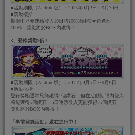
■活動期限（Android版）：2015年9月3日～9月30日
■活動概括
期限中只要連續登入10日將100%獲得3★角色が
100%，獎勵將於BOX內獲得！
3、登錄獎勵5倍！
■活動期限（Android版）：2015年9月5日～9月9日
■活動概括
登錄獎勵通常只能獲得1個鑽石，但在活動期限內登入
將能獲得5個鑽石，5日連續登入更能獲得25個鑽石！
獎勵將於BOX內獲得！
『事前登錄活動』還在進行中！