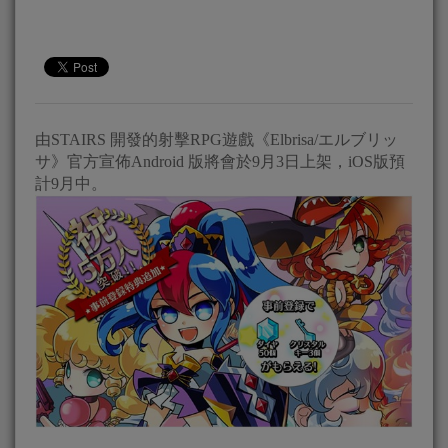
由STAIRS 開發的射擊RPG遊戲《Elbrisa/エルブリッ
サ》官方宣佈Android 版將會於9月3日上架，iOS版預
計9月中。