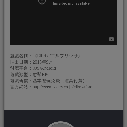
遊戲名稱：《Elbrisa/エルブリッサ》
推出日期：2015年9月
對應平台：iOS/Android
遊戲類型：射擊RPG
遊戲售價：基本遊玩免費（道具付費）
官方網站：http://event.stairs.co.jp/elbrisa/pre