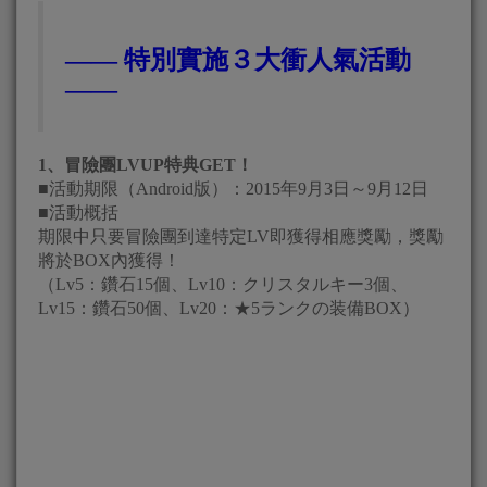
―― 特別實施３大衝人氣活動
――
1、冒險團LVUP特典GET！
■活動期限（Android版）：2015年9月3日～9月12日
■活動概括
期限中只要冒險團到達特定LV即獲得相應獎勵，獎勵
將於BOX內獲得！
（Lv5：鑽石15個、Lv10：クリスタルキー3個、
Lv15：鑽石50個、Lv20：★5ランクの装備BOX）