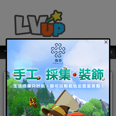
×
『事前登錄』超爽快，橫向
射擊可愛新作！Android 版
《Elbrisa》確實上市日期
2015-08-26
|
Android
,
IOS
,
事前登錄
,
手機遊戲
Android
,
IOS
,
事前登錄
,
手機遊戲