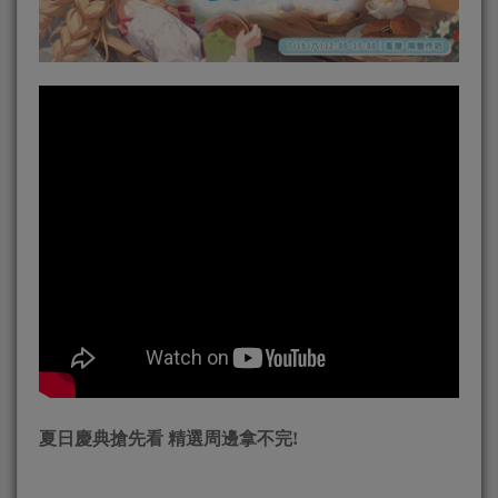
夏日慶典搶先看 精選周邊拿不完!