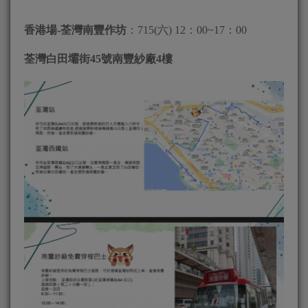
香港場-荃灣南豐作坊
：715(六) 12：00~17：00
荃灣白田壩街45號南豐紗廠4樓