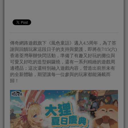
傳奇網路遊戲旗下《風色童話》邁入4.5周年，為了答
謝與回饋玩家這段日子的支持與愛護，即將在7/15(六)
香港荃灣舉辦快閃活動，準備了有趣又好玩的攤位與
可愛又好吃的造型銅鑼燒，還有一系列精緻的遊戲周
邊禮品；這次還特別融入遊戲內容，營造出前所未有
的全新體驗，期望讓每一位參與的玩家都能滿載而
歸！