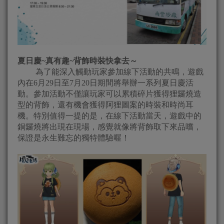
夏日慶~真有趣~背飾時裝快拿去～
為了能深入觸動玩家參加線下活動的共鳴，遊戲
內在6月29日至7月20日期間將舉辦一系列夏日慶活
動。參加活動不僅讓玩家可以累積碎片獲得狸鑼燒造
型的背飾，還有機會獲得阿狸圖案的時裝和時尚耳
機。特別值得一提的是，在線下活動當天，遊戲中的
銅鑼燒將出現在現場，感覺就像將背飾取下來品嚐，
保證是永生難忘的獨特體驗喔！