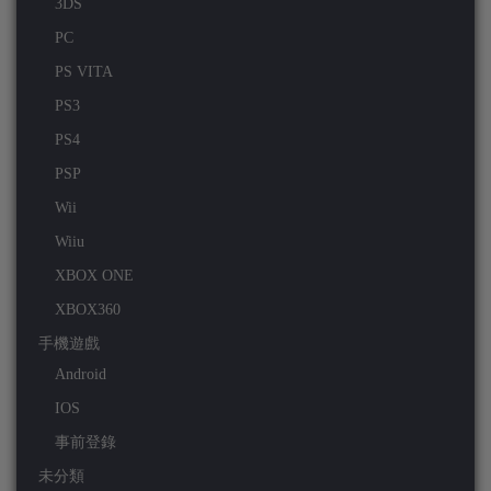
3DS
PC
PS VITA
PS3
PS4
PSP
Wii
Wiiu
XBOX ONE
XBOX360
手機遊戲
Android
IOS
事前登錄
未分類