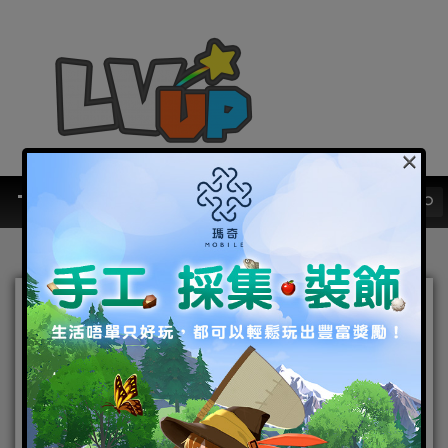
×
《風色童話》歡慶4.5週年
7/15將於香港荃灣舉辦大狸
夏日慶典 邀請玩家一同共襄
盛舉