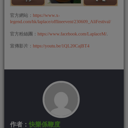
官方網站：
https://www.x-
legend.com/hk/laplace/offlineevent/230609_AliFestival/
官方粉絲團：
https://www.facebook.com/LaplaceM/
.
宣傳影片：
https://youtu.be/1QL20CajBT4
作者：
快樂係鞭度