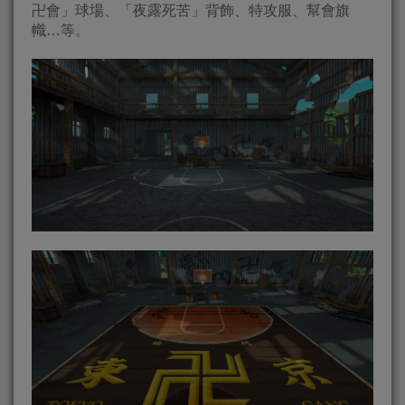
卍會」球場、「夜露死苦」背飾、特攻服、幫會旗
幟…等。