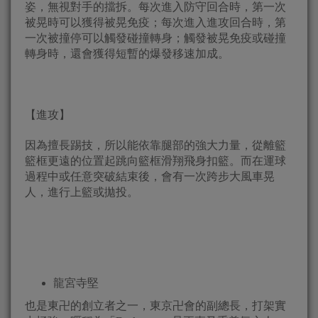
姿，無視對手的擋拆。每次進入防守回合時，第一次
被晃時可以獲得被晃免疫；每次進入進攻回合時，第
一次被撞停可以觸發碰撞轉身；觸發被晃免疫或碰撞
轉身時，還會獲得短暫的爆發移速加成。
【進攻】
因為擅長踢技，所以能依靠腿部的強大力量，從離籃
籃框更遠的位置起跳向籃框滑翔飛身扣籃。而在運球
過程中或任意突破結束後，會有一次跨步大風車晃
人，進行上籃或拋投。
龍宮寺堅
也是東卍的創立者之一，東京卍會的副總長，打架實