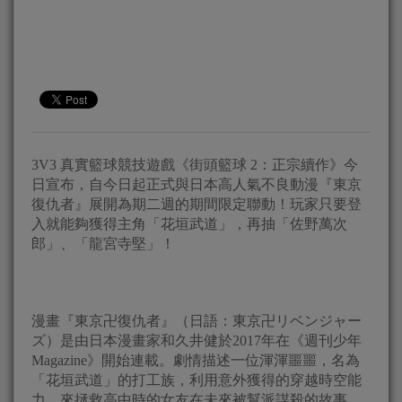
3V3 真實籃球競技遊戲《街頭籃球 2：正宗續作》今
日宣布，自今日起正式與日本高人氣不良動漫『東京
復仇者』展開為期二週的期間限定聯動！玩家只要登
入就能夠獲得主角「花垣武道」，再抽「佐野萬次
郎」、「龍宮寺堅」！
漫畫『東京卍復仇者』（日語：東京卍リベンジャー
ズ）是由日本漫畫家和久井健於2017年在《週刊少年
Magazine》開始連載。劇情描述一位渾渾噩噩，名為
「花垣武道」的打工族，利用意外獲得的穿越時空能
力，來拯救高中時的女友在未來被幫派謀殺的故事。