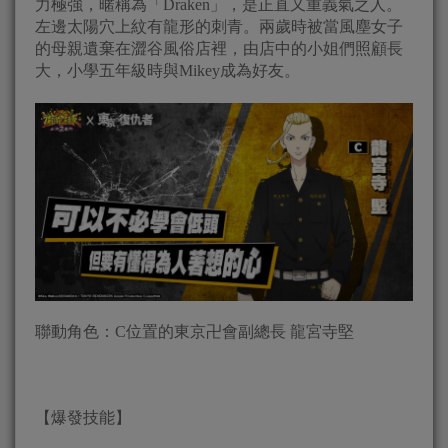
力極強，暱稱為「Draken」，是正直又重義氣之人。
左邊太陽穴上紋有龍形的刺青。兩歲時被當風塵女子
的母親遺棄在澀谷風俗店裡，由店中的小姐們照顧長
大，小學五年級時與Mikey成為好友。
聯動角色：C位置的東京卍會副總長 龍宮寺堅
【爆發技能】