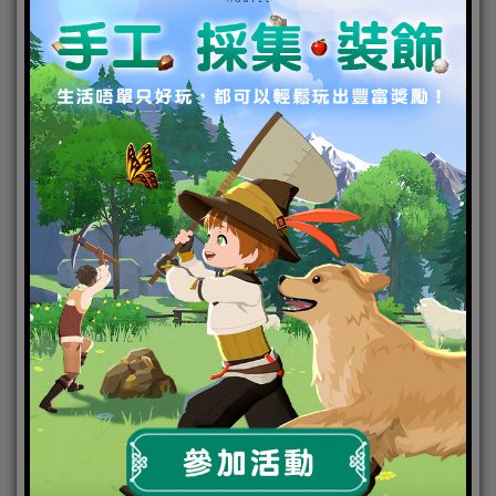
轉身或是傳球給隊友。
花垣武道
26歲時還只是個渾渾噩噩，人生隨波逐流的打工仔，
某天從新聞得知初中唯一交往過的戀人被捲入黑道組
織「東京卍會」的鬥爭中過世了，接著在電車月台被
人推落，卻也因此穿越時空回到初中，為了拯救女
友，以及改變至今總是習慣逃避一切的自己，花垣武
道決心豁出一切，來一場人生的絕地大反攻！自己雖
然不擅長打鬥，卻有著相當堅韌的意志力和耐久力，
也因此逐漸獲得其他人的認同。