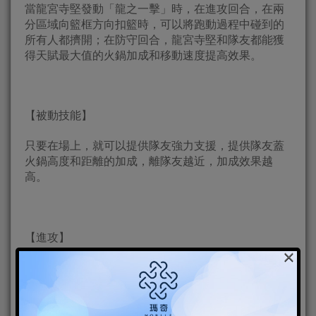
當龍宮寺堅發動「龍之一擊」時，在進攻回合，在兩
分區域向籃框方向扣籃時，可以將跑動過程中碰到的
所有人都擠開；在防守回合，龍宮寺堅和隊友都能獲
得天賦最大值的火鍋加成和移動速度提高效果。
【被動技能】
只要在場上，就可以提供隊友強力支援，提供隊友蓋
火鍋高度和距離的加成，離隊友越近，加成效果越
高。
【進攻】
×
在搶板起跳後的一段時間內，因為奮力拚搶，龍宮寺
堅都還可以處於進行籃板爭搶當中。另外也因為無所
畏懼，在加速奔跑的過程中，可以將對手撞成暫時硬
直，並且使出獨特的背打轉身進攻，再進行一次反向