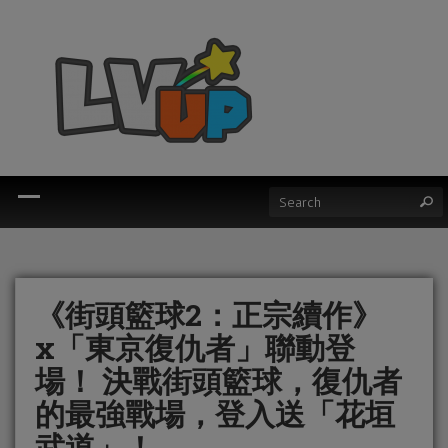
《街頭籃球2：正宗續作》
x「東京復仇者」聯動登
場！ 決戰街頭籃球，復仇者
的最強戰場，登入送「花垣
武道」！