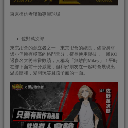
東京復仇者聯動專屬球場
佐野萬次郎
東京卍會的創立者之一，東京卍會的總長，儘管身材
矮小但擁有極高的格鬥天分，擅長使用踢技，一腳KO
過多名大將未嘗敗績，人稱為「無敵的Mikey」！平時
在部下面前十分威嚴，但和好朋友在一起時會展現出
温柔隨和，愛開玩笑且孩子氣的一面。