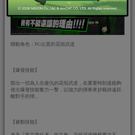
聯動角色：PG位置的花垣武道
【爆發技能】
豁出一切為人生復仇的花垣武道，在重要時刻道能夠
使出爆發技能奮力一擊，以強力的揮拳來抄截掉遠距
離對手的球。
【被動技能】
身為『東京復仇者』的主角，花垣武道雖然實力不