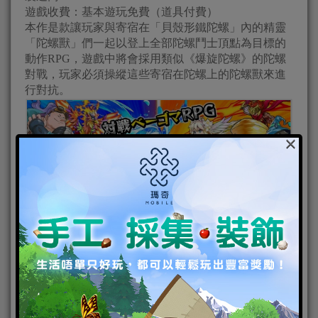
遊戲收費：基本遊玩免費（道具付費）
本作是款讓玩家與寄宿在「貝殼形鐵陀螺」內的精靈
「陀螺獸」們一起以登上全部陀螺鬥士頂點為目標的
動作RPG，遊戲中將會採用類似《爆旋陀螺》的陀螺
對戰，玩家必須操縱這些寄宿在陀螺上的陀螺獸來進
行對抗。
×