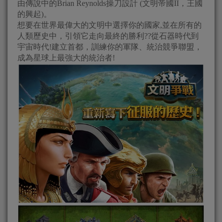
由傳說中的Brian Reynolds操刀設計 (文明帝國II，王國
的興起)。
想要在世界最偉大的文明中選擇你的國家,並在所有的
人類歷史中，引領它走向最終的勝利??從石器時代到
宇宙時代!建立首都，訓練你的軍隊、統治競爭聯盟，
成為星球上最強大的統治者!