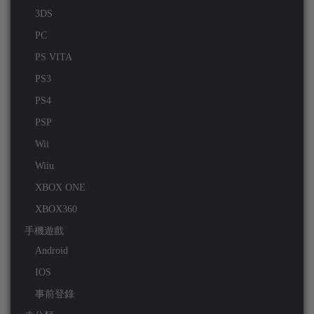
3DS
PC
PS VITA
PS3
PS4
PSP
Wii
Wiiu
XBOX ONE
XBOX360
手機遊戲
Android
IOS
事前登錄