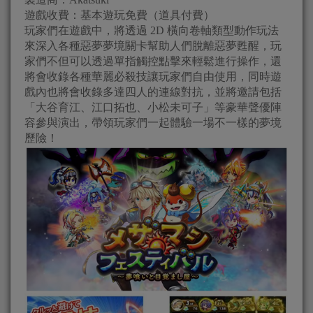
遊戲收費：基本遊玩免費（道具付費）
玩家們在遊戲中，將透過 2D 橫向卷軸類型動作玩法
來深入各種惡夢夢境關卡幫助人們脫離惡夢甦醒，玩
家們不但可以透過單指觸控點擊來輕鬆進行操作，還
將會收錄各種華麗必殺技讓玩家們自由使用，同時遊
戲內也將會收錄多達四人的連線對抗，並將邀請包括
「大谷育江、江口拓也、小松未可子」等豪華聲優陣
容參與演出，帶領玩家們一起體驗一場不一樣的夢境
歷險！