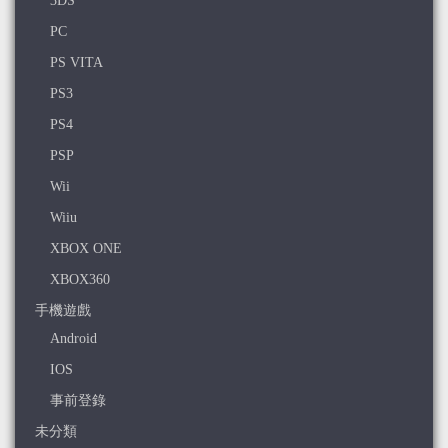
3DS
PC
PS VITA
PS3
PS4
PSP
Wii
Wiiu
XBOX ONE
XBOX360
手機遊戲
Android
IOS
事前登錄
未分類