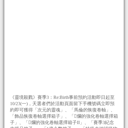
《靈境殺戮》賽季3：Re:Birth事前預約活動即日起至
10/23(一)，天選者們於活動頁面留下手機號碼立即預
約即可獲得「次元的靈魂」、「馬倫的恢復卷軸」、
「飾品恢復卷軸選擇箱子」、「𪹥爛的強化卷軸選擇箱
子」、「𪹥爛的強化卷軸選擇箱子II」、「賽季3紀念