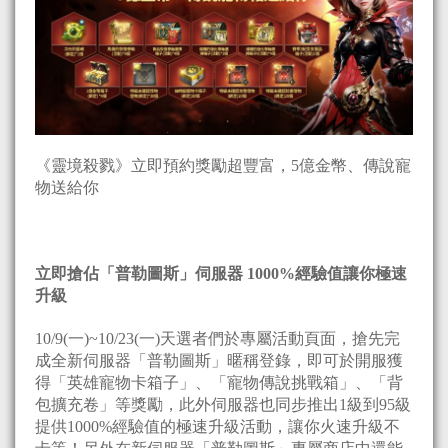
《靈境殺戮》立即預約獎勵超豐富，5億金幣、傳說寵
物送給你
立即搶佔「普勒圖斯」伺服器 1000%
經驗值讓你極速
升級
10/9(一)~10/23(一)天選者們於專屬活動頁面，搶先完
成全新伺服器「普勒圖斯」暱稱登錄，即可於開服獲
得「英雄寵物卡箱子」、「寵物傳說挑戰箱」、「背
包擴充卷」等獎勵，此外伺服器也同步推出1級到95級
提供1000%經驗值的極速升級活動，讓你火速升級不