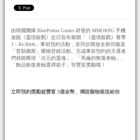
由韓國團隊 BluePotion Games 研發的 MMORPG 手機
遊戲《靈境殺戮》近日宣布展開「《靈境殺戮》賽季
3：Re:Birth」事前預約活動，並同步開放全新伺服器
「普勒圖斯」暱稱登錄活動。完成事前預約的天選者
們就能獲得「次元的靈魂」、「馬倫的恢復卷軸」、
「飾品恢復卷軸選擇箱子」等豐富獎勵哦！
立即預約獎勵超豐富 5
億金幣、傳說寵物箱送給你