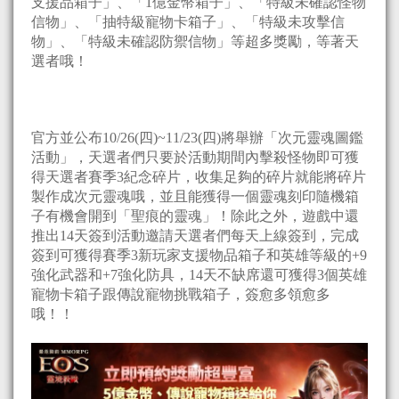
支援品箱子」、「1億金幣箱子」、「特級未確認怪物
信物」、「抽特級寵物卡箱子」、「特級未攻擊信
物」、「特級未確認防禦信物」等超多獎勵，等著天
選者哦！
官方並公布10/26(四)~11/23(四)將舉辦「次元靈魂圖鑑
活動」，天選者們只要於活動期間內擊殺怪物即可獲
得天選者賽季3紀念碎片，收集足夠的碎片就能將碎片
製作成次元靈魂哦，並且能獲得一個靈魂刻印隨機箱
子有機會開到「聖痕的靈魂」！除此之外，遊戲中還
推出14天簽到活動邀請天選者們每天上線簽到，完成
簽到可獲得賽季3新玩家支援物品箱子和英雄等級的+9
強化武器和+7強化防具，14天不缺席還可獲得3個英雄
寵物卡箱子跟傳說寵物挑戰箱子，簽愈多領愈多
哦！！