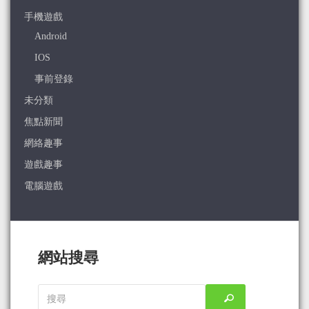
手機遊戲
Android
IOS
事前登錄
未分類
焦點新聞
網絡趣事
遊戲趣事
電腦遊戲
網站搜尋