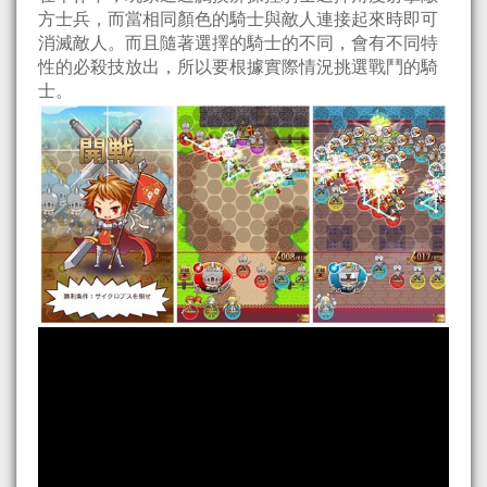
方士兵，而當相同顏色的騎士與敵人連接起來時即可
消滅敵人。而且隨著選擇的騎士的不同，會有不同特
性的必殺技放出，所以要根據實際情況挑選戰鬥的騎
士。