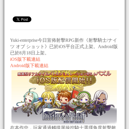
Yuki-enterprise今日宣佈射擊RPG新作《射擊騎士/ナイ
ツ オブ ショット》已於iOS平台正式上架。Android版
已於8月18日上架。
iOS版下載連結
Android版下載連結
在本作中，玩家通過觸摸屏操控騎士選擇角度射擊敵