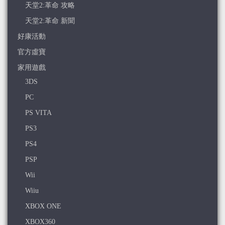
天堂2:革命 攻略
天堂2:革命 新聞
好康活動
官方虛寶
家用遊戲
3DS
PC
PS VITA
PS3
PS4
PSP
Wii
Wiiu
XBOX ONE
XBOX360