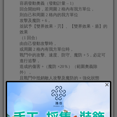
容易發動奧義（發動計量 – 1）
回合開始時，若周圍 2 格內有我方單位，
則自己和周圍 2 格內的我方單位
攻擊及魔防 + 6，
並賦予【雙界效果・刃】、【雙界效果・盾】的
效果
（1 回合）
由自己發動攻擊時，
或周圍 2 格內有我方單位時，
戰鬥中的攻擊、速度、防守、魔防 + 5，必定可
進行追擊，
造成的傷害 +（魔防 ×20％）（範圍奧義除
外），
且戰鬥中抵銷敵人攻擊及魔防的 + 強化狀態
×
（抵銷範圍為鼓舞及支援等帶來的 + 效果）
iOS 版下載連結
Android 版下載連結
官方網站