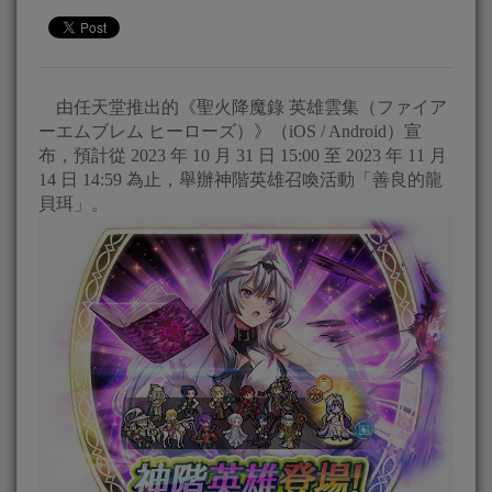
由任天堂推出的《聖火降魔錄 英雄雲集（ファイア
ーエムブレム ヒーローズ）》（iOS / Android）宣
布，預計從 2023 年 10 月 31 日 15:00 至 2023 年 11 月
14 日 14:59 為止，舉辦神階英雄召喚活動「善良的龍
貝珥」。