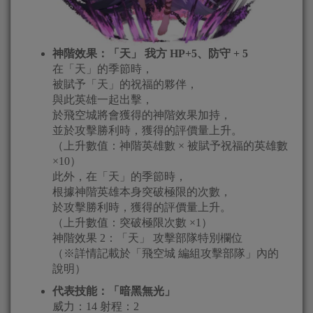
神階效果：「天」 我方 HP+5、防守 + 5
在「天」的季節時，
被賦予「天」的祝福的夥伴，
與此英雄一起出擊，
於飛空城將會獲得的神階效果加持，
並於攻擊勝利時，獲得的評價量上升。
（上升數值：神階英雄數 × 被賦予祝福的英雄數
×10）
此外，在「天」的季節時，
根據神階英雄本身突破極限的次數，
於攻擊勝利時，獲得的評價量上升。
（上升數值：突破極限次數 ×1）
神階效果 2：「天」 攻擊部隊特別欄位
（※詳情記載於「飛空城 編組攻擊部隊」內的
說明）
代表技能：「暗黑無光」
威力：14 射程：2