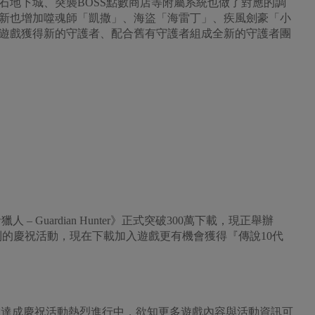
石地下城、突襲BOSS點數商店等附屬系統也做了對應的調
新也增加噬魂師「凱撒」、海盜「海雷丁」、疾風劍豪「小
遊戲獲得新的守護者、配合舊有守護者組成全新的守護者團
者獵人 – Guardian Hunter》正式突破300萬下載，現正舉辦
列的慶祝活動，現在下載加入遊戲更有機會獲得『傳說10代
》300萬下載達成慶祝活動熱烈進行中，欲知更多遊戲內容與活動資訊可