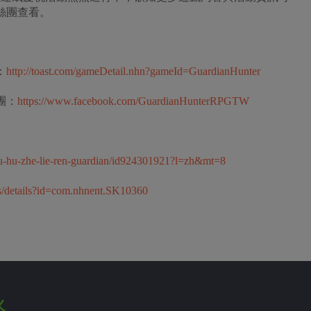
方粉絲團查看。
：
http://toast.com/gameDetail.nhn?gameId=GuardianHunter
絲團：
https://www.facebook.com/GuardianHunterRPGTW
hou-hu-zhe-lie-ren-guardian/id924301921?l=zh&mt=8
pps/details?id=com.nhnent.SK10360
火