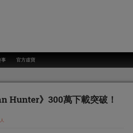
趣事
官方虛寶
an Hunter》300萬下載突破！
人