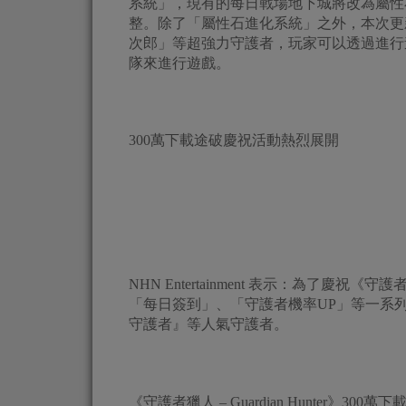
系統」，現有的每日戰場地下城將改為屬性
整。除了「屬性石進化系統」之外，本次更
次郎」等超強力守護者，玩家可以透過進行
隊來進行遊戲。
300萬下載途破慶祝活動熱烈展開
NHN Entertainment 表示：為了慶祝《守護
「每日簽到」、「守護者機率UP」等一系
守護者』等人氣守護者。
《守護者獵人 – Guardian Hunter