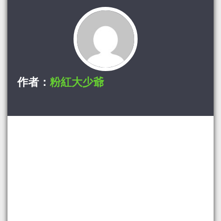
作者：
粉紅大少爺