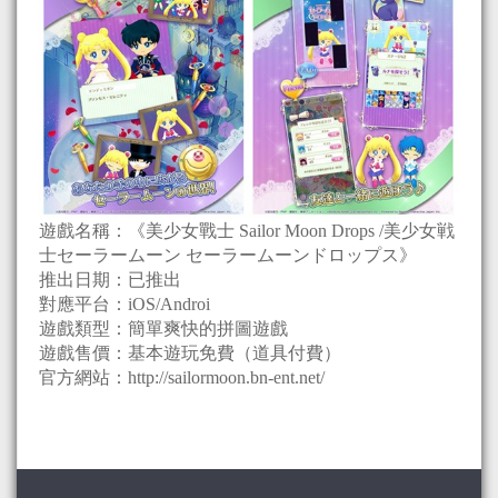
遊戲名稱：《美少女戰士 Sailor Moon Drops /美少女戦
士セーラームーン セーラームーンドロップス》
推出日期：已推出
對應平台：iOS/Androi
遊戲類型：簡單爽快的拼圖遊戲
遊戲售價：基本遊玩免費（道具付費）
官方網站：http://sailormoon.bn-ent.net/