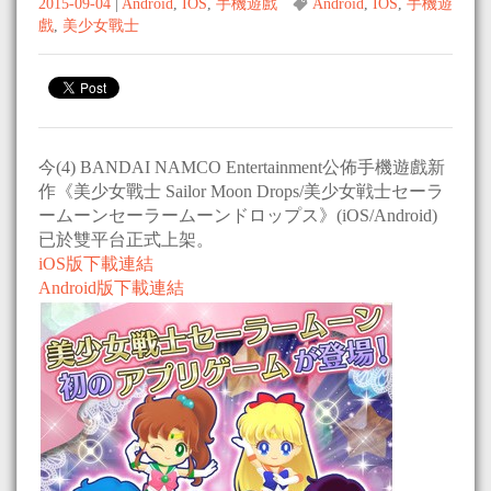
2015-09-04
|
Android
,
IOS
,
手機遊戲
Android
,
IOS
,
手機遊
戲
,
美少女戰士
今(4) BANDAI NAMCO Entertainment公佈手機遊戲新
作《美少女戰士 Sailor Moon Drops/美少女戦士セーラ
ームーンセーラームーンドロップス》(iOS/Android)
已於雙平台正式上架。
iOS版下載連結
Android版下載連結