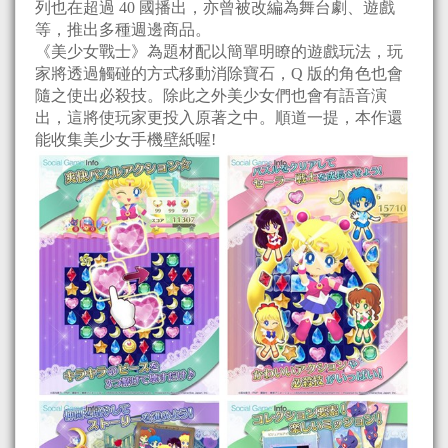
列也在超過 40 國播出，亦曾被改編為舞台劇、遊戲
等，推出多種週邊商品。
《美少女戰士》為題材配以簡單明瞭的遊戲玩法，玩
家將透過觸碰的方式移動消除寶石，Q 版的角色也會
隨之使出必殺技。除此之外美少女們也會有語音演
出，這將使玩家更投入原著之中。順道一提，本作還
能收集美少女手機壁紙喔!