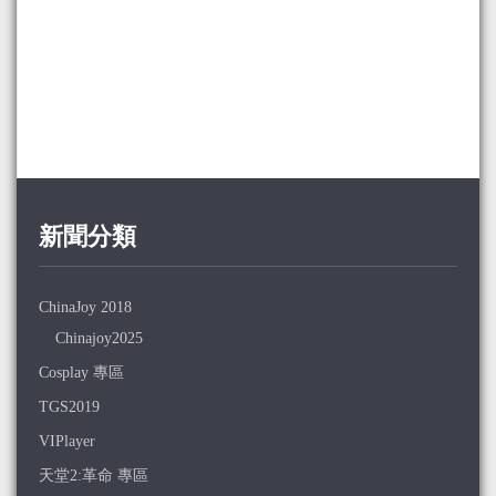
新聞分類
ChinaJoy 2018
Chinajoy2025
Cosplay 專區
TGS2019
VIPlayer
天堂2:革命 專區