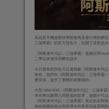
高品質手機遊戲領導開發商及發行商的網石集
三強爭霸》的官方預告片，拉開了這部史詩
《阿斯達年代記：三強爭霸》是網石與Studi
二季以來便共同孵化該IP。
今日發布的預告片以電視劇《阿斯達年代記
角色，他們在《阿斯達年代記：三強爭霸》
覺呈現，提升了整體的視覺期待。
大型 MMORPG《阿斯達年代記：三強爭
本作將玩家帶入阿斯達的世界，遊戲中可以
《阿斯達年代記：三強爭霸》有志於在阿斯
錯綜複雜的政治和經濟合作來表現派系間的