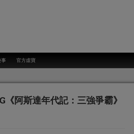
趣事
官方虛寶
PG《阿斯達年代記：三強爭霸》