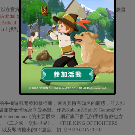
以在官方預告網站(
https://arthdal.netmarble.com/tc
)，以及臉書
Arthdal.tc/
)、
eArthdal_tc
)與Instagram
c/
)上找到更多資訊。
頂尖的手機遊戲開發和發行商，透過其擁有知名的商標，並與知
使全球玩家享受娛樂。作為Kabam與SpinX Games的母
Hit Entertainment)的主要股東，網石旗下多元的手機遊戲包含
二之國：交錯世界》、《THE KING OF FIGHTERS
以及即將推出的PC遊戲，如《PARAGON: THE