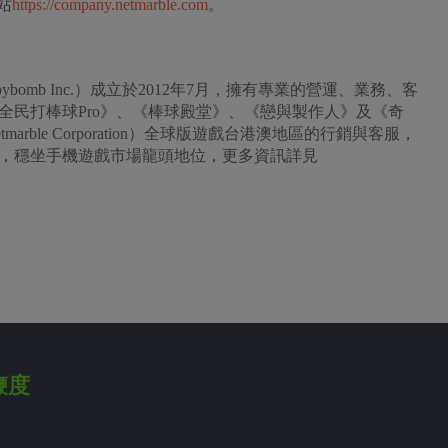
站
https://company.netmarble.com
。
oybomb Inc.）成立於2012年7月，擁有專業的營運、業務、客
全民打棒球Pro》、《棒球殿堂》、《戀與製作人》及《奇
ble Corporation）全球版遊戲台港澳地區的行銷與客服，
，穩坐手機遊戲市場龍頭地位，更多資訊詳見
鞭度