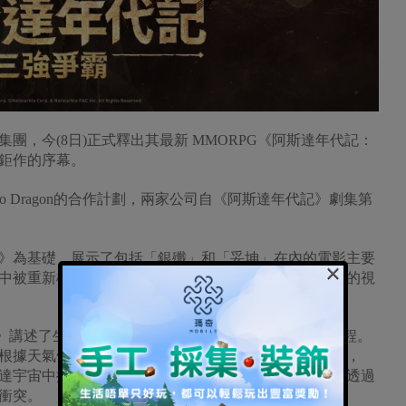
團，今(8日)正式釋出其最新 MMORPG《阿斯達年代記：
鉅作的序幕。
o Dragon的合作計劃，兩家公司自《阿斯達年代記》劇集第
》為基礎，展示了包括「銀殲」和「妥坤」在內的電影主要
×
中被重新構思。特別是，作品中的大規模戰鬥以高品質的視
霸》講述了生為伊格特的主角為尋求對滅村仇敵復仇的旅程。
根據天氣條件更換服裝、建造、收集資源和烹飪。此外，
達宇宙中提供真實的社會體驗，包括激烈的競爭，以及透過
衝突。