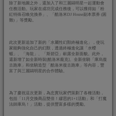
除了新地圖之外，還加入了和三麗鷗明星一起運動會
任務活動。玩家在成功完成任務後，可以獲得如「粉
紅特殊召喚兌換券」、「酷洛米DJ House副本票券 (困
難) 」等獎勵。
此次更新追加了新的「水屬性幻獸終極進化」，使玩
家能夠強化自己的幻獸，透過終極進化讓「水蠑
螈」、「海龍」、「斯碧亞」嶄露全新面貌。此外，
還新增了如全新時裝[酷洛米龐克]、全新坐騎「庫烏復
古跑車」和坐騎造型「酷洛米復古跑車」等內容，豐
富了與三麗鷗明星的合作體驗。
為了慶祝這次更新，為忠實玩家們策劃了各種活動，
包括「11月交換商品雙倍！繆思的1+1活動」和「打魔
法師庫烏！」活動，提供豐富多樣的獎勵。