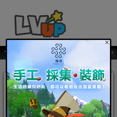
×
《二之國：交錯世界》推出
與三麗鷗明星聯動合作的活
動更新
2023-11-09
|
未分類