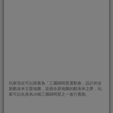
玩家現在可以探索為「三麗鷗明星運動會」設計的全
新酷洛米主題地圖，這個全新地圖的酷洛米之夢，玩
家可以化身為20個三麗鷗明星之一進行賽跑。