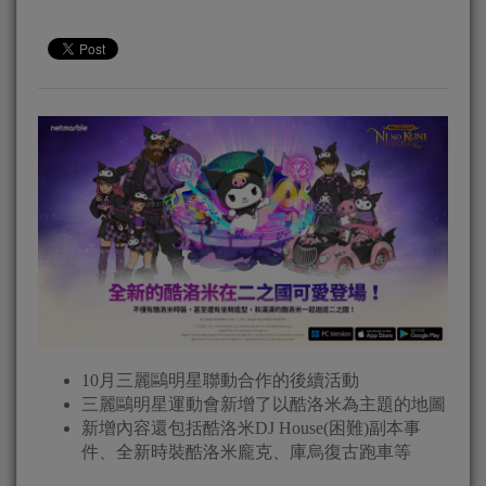
10月三麗鷗明星聯動合作的後續活動
三麗鷗明星運動會新增了以酷洛米為主題的地圖
新增內容還包括酷洛米DJ House(困難)副本事
件、全新時裝酷洛米龐克、庫烏復古跑車等