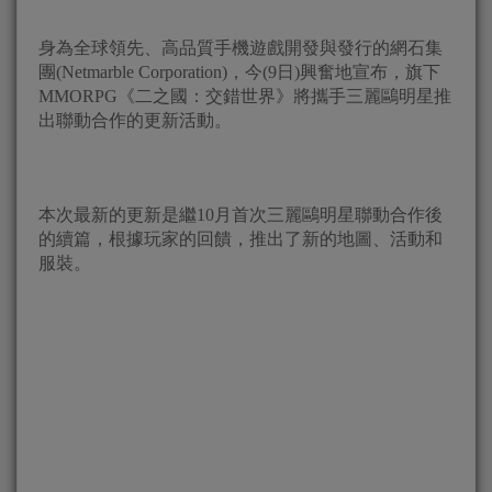
身為全球領先、高品質手機遊戲開發與發行的網石集
團(Netmarble Corporation)，今(9日)興奮地宣布，旗下
MMORPG《二之國：交錯世界》將攜手三麗鷗明星推
出聯動合作的更新活動。
本次最新的更新是繼10月首次三麗鷗明星聯動合作後
的續篇，根據玩家的回饋，推出了新的地圖、活動和
服裝。