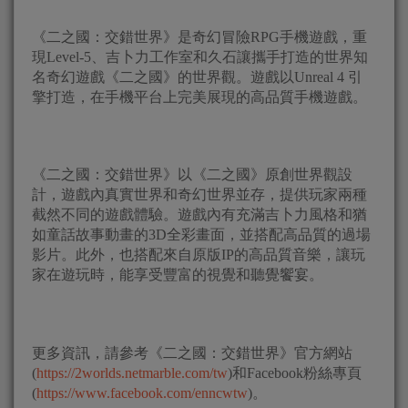
《二之國：交錯世界》是奇幻冒險RPG手機遊戲，重
現Level-5、吉卜力工作室和久石讓攜手打造的世界知
名奇幻遊戲《二之國》的世界觀。遊戲以Unreal 4 引
擎打造，在手機平台上完美展現的高品質手機遊戲。
《二之國：交錯世界》以《二之國》原創世界觀設
計，遊戲內真實世界和奇幻世界並存，提供玩家兩種
截然不同的遊戲體驗。遊戲內有充滿吉卜力風格和猶
如童話故事動畫的3D全彩畫面，並搭配高品質的過場
影片。此外，也搭配來自原版IP的高品質音樂，讓玩
家在遊玩時，能享受豐富的視覺和聽覺饗宴。
更多資訊，請參考《二之國：交錯世界》官方網站
(
https://2worlds.netmarble.com/tw
)和Facebook粉絲專頁
(
https://www.facebook.com/enncwtw
)。