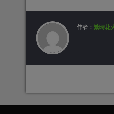
作者：
繁時花