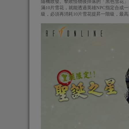
隨機散發。擊敗怪物後掉落的「黑色雪花」
滿10片雪花，就能透過英雄NPC指定合
級，必須再消耗10片雪花提昇一階級，最