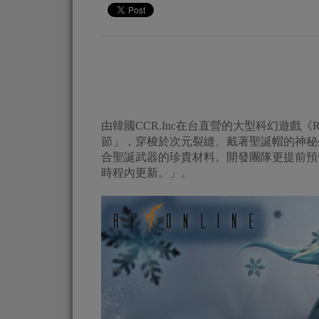
由韓國CCR.Inc在台直營的大型科幻遊戲《R
節」，穿梭於次元裂縫、戴著聖誕帽的神秘
合聖誕武器的珍貴材料。開發團隊更提前預告
時程內更新。」。