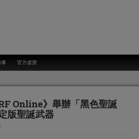
趣事
官方虛寶
 Online》舉辦「黑色聖誕
定版聖誕武器
e