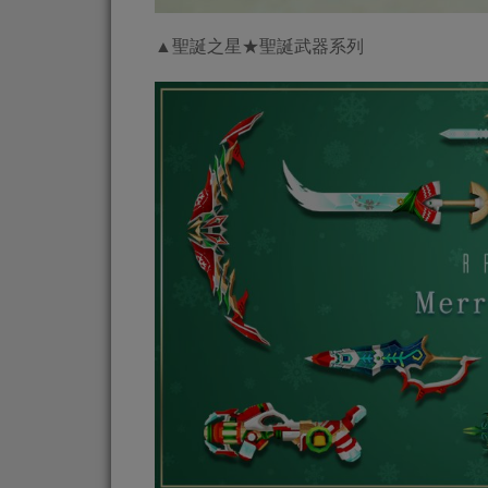
▲聖誕之星★聖誕武器系列