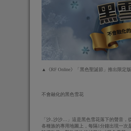
▲《RF Online》「黑色聖誕節」推出限定
不會融化的黑色雪花
「沙..沙沙…」這是黑色雪花落下的聲音，從
各種族的專用地圖上，每隔1分鐘出現一次