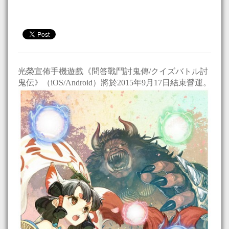
光榮宣佈手機遊戲《問答戰鬥討鬼傳/クイズバトル討
鬼伝》（iOS/Android）將於2015年9月17日結束營運。