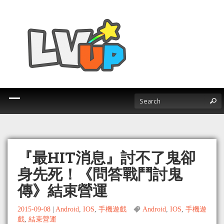
『最HIT消息』討不了鬼卻
身先死！《問答戰鬥討鬼
傳》結束營運
2015-09-08
|
Android
,
IOS
,
手機遊戲
Android
,
IOS
,
手機遊
戲
,
結束營運