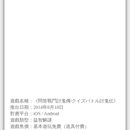
遊戲名稱：《問答戰鬥討鬼傳/クイズバトル討鬼伝》
推出日期：2014年8月18日
對應平台：iOS / Android
遊戲類型：益智解謎
遊戲售價：基本遊玩免費（道具付費）