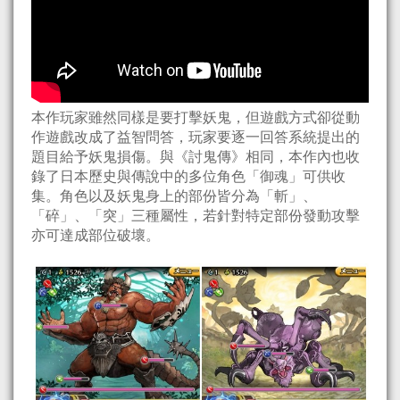
本作玩家雖然同樣是要打擊妖鬼，但遊戲方式卻從動
作遊戲改成了益智問答，玩家要逐一回答系統提出的
題目給予妖鬼損傷。與《討鬼傳》相同，本作內也收
錄了日本歷史與傳說中的多位角色「御魂」可供收
集。角色以及妖鬼身上的部份皆分為「斬」、
「碎」、「突」三種屬性，若針對特定部份發動攻擊
亦可達成部位破壞。