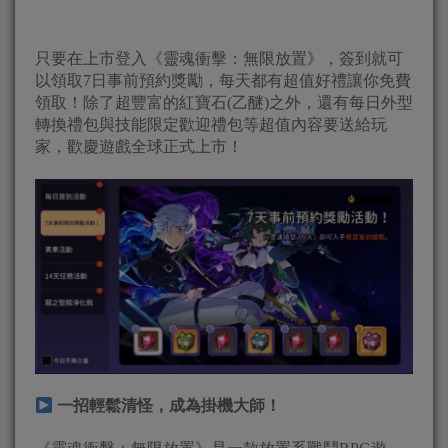
只要在上市登入《靈魂衝擊：無限放置》，簽到就可
以領取7日事前預約獎勵，每天都有超值好禮讓你免費
領取！除了超豐富的紅寶石(乙醚)之外，還有每日外型
轉換禮包與技能限定歡迎禮包等超值內容要送給玩
家，歡慶遊戲全球正式上市！
一招輕鬆清怪，成為掛機大師！