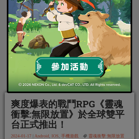
爽度爆表的戰鬥RPG《靈魂
衝擊:無限放置》於全球雙平
台正式推出！
2024-01-17
|
Android
,
IOS
,
手機遊戲
靈魂衝擊:無限放置