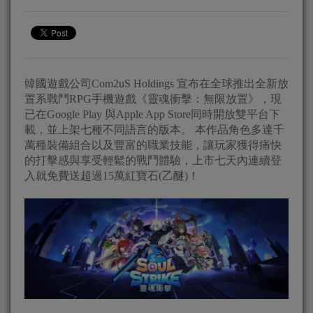
韓國遊戲公司Com2uS Holdings 宣布在全球推出全新放
置系戰鬥RPG手機遊戲《靈魂衝擊：無限放置》，現
已在Google Play 與Apple App Store同時開放雙平台下
載，並上架七種不同語言的版本。 本作品角色多達千
萬種裝備組合以及豐富的職業技能，讓玩家獲得痛快
的打擊感與享受輕鬆的戰鬥體驗，上市七天內連續登
入就免費送超過15萬紅寶石(乙醚)！