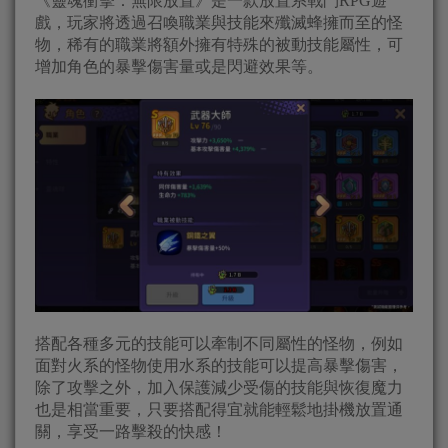
《靈魂衝擊：無限放置》是一款放置系戰鬥RPG遊
戲，玩家將透過召喚職業與技能來殲滅蜂擁而至的怪
物，稀有的職業將額外擁有特殊的被動技能屬性，可
增加角色的暴擊傷害量或是閃避效果等。
搭配各種多元的技能可以牽制不同屬性的怪物，例如
面對火系的怪物使用水系的技能可以提高暴擊傷害，
除了攻擊之外，加入保護減少受傷的技能與恢復魔力
也是相當重要，只要搭配得宜就能輕鬆地掛機放置通
關，享受一路擊殺的快感！