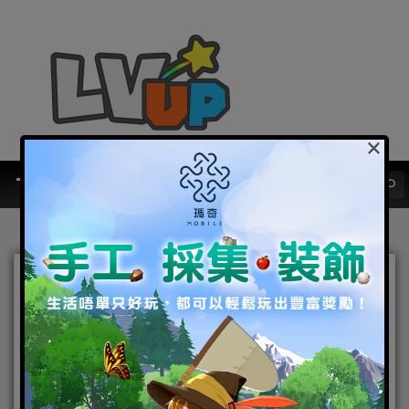
×
肉鴿塔防，超雞爽快！橫版
肉鴿塔防手遊《超雞小隊》
正式開啟預下載
2024-01-17
|
Android
,
IOS
,
手機遊戲
超雞小隊