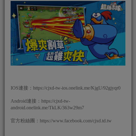
IOS連接：https://cjxd-tw-ios.onelink.me/KjgU/92gjyqr0
Android連接：https://cjxd-tw-
android.onelink.me/TkLK/363w29m7
官方粉絲團：https://www.facebook.com/cjxd.td.tw