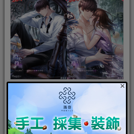
×
限定SSR羈絆「許墨．撩雲撥雨」。