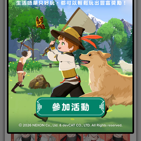
限定SP羈絆「白起．初戀那一天」。
瑞年長春春節主題紀念
R
羈絆限時推出