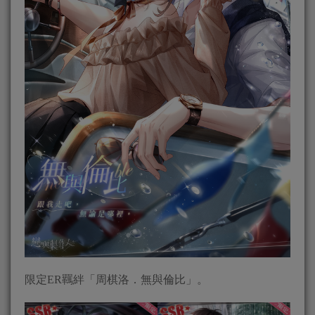
限定ER羈絆「周棋洛．無與倫比」。