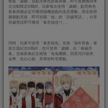
收集「歲糖」並點亮角色新春拼圖，即可免費獲得本
次活動限定R羈絆。玩家每次使用「歲糖」點亮角色
新春拼圖必定可獲得隨機遊戲內道具獎勵，而全部拼
圖都點亮後，即可拆開「他」的「卯歲寄語」，分享
卯歲寄語即可獲得「春意福包*1」。
同時，玩家可使用「春意福包」兌換「瑞年長春」春
節主題紀念R羈絆；也可使用「歲糖」在「春融市
集」兌換新春紀念稱號「兔兔團圓」與星河許願券、
金幣、告白心願、昇華材料等獎勵。