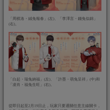
「周棋洛・絨兔報春」(左)、「李澤言・錢兔似錦」
(右)。
「白起・瑞兔納福」(左)、「許墨・萌兔呈祥」(中)和
「凌肖・福兔生旺」(右)。
從即日起至2月19日止，玩家只要通關任意主線關卡，