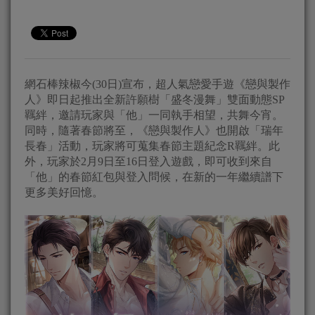
網石棒辣椒今(30日)宣布，超人氣戀愛手遊《戀與製作
人》即日起推出全新許願樹「盛冬漫舞」雙面動態SP
羈絆，邀請玩家與「他」一同執手相望，共舞今宵。
同時，隨著春節將至，《戀與製作人》也開啟「瑞年
長春」活動，玩家將可蒐集春節主題紀念R羈絆。此
外，玩家於2月9日至16日登入遊戲，即可收到來自
「他」的春節紅包與登入問候，在新的一年繼續譜下
更多美好回憶。