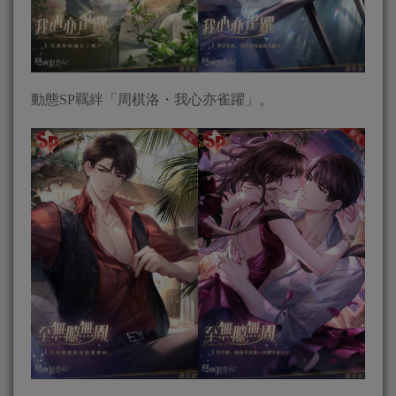
動態SP羈絆「周棋洛・我心亦雀躍」。