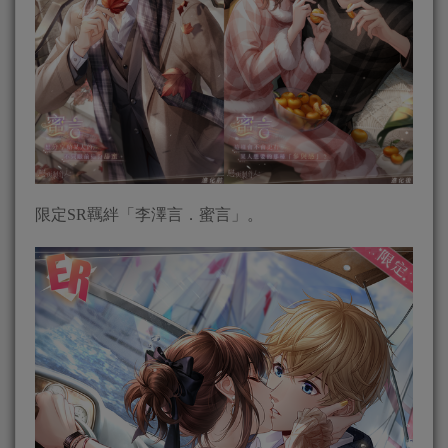
限定SR羈絆「李澤言．蜜言」。