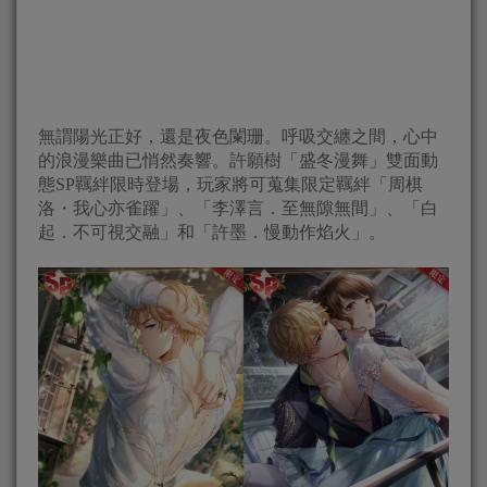
無謂陽光正好，還是夜色闌珊。呼吸交纏之間，心中
的浪漫樂曲已悄然奏響。許願樹「盛冬漫舞」雙面動
態SP羈絆限時登場，玩家將可蒐集限定羈絆「周棋
洛・我心亦雀躍」、「李澤言．至無隙無間」、「白
起．不可視交融」和「許墨．慢動作焰火」。