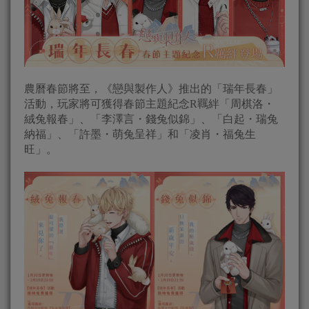
農曆春節將至，《戀與製作人》推出的「瑞年長春」
活動，玩家將可獲得春節主題紀念R羈絆「周棋洛・
絨兔報春」、「李澤言・錢兔似錦」、「白起・瑞兔
納福」、「許墨・萌兔呈祥」和「凌肖・福兔生
旺」。