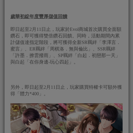
歲華初綻年度豐厚儲值回饋
即日起至2月11日止，玩家於Evol商城首次購買全面額
鑽石，即可獲得雙倍鑽石回饋。同時，活動期間內累
計儲值達指定階段，將可獲得全新SR羈絆「李澤言．
蜜言」、ER羈絆「周棋洛．無與倫比」、SSR羈絆
「許墨．撩雲撥雨」、SP羈絆「白起．初戀那一天」
與白起「在你身邊-玩心四起」。
另外，即日起至2月11日止，玩家購買特權卡可額外獲
得「體力*400」。