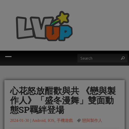
心花怒放酣歡與共 《戀與製
作人》「盛冬漫舞」雙面動
態SP羈絆登場
2024-01-30
|
Android
,
IOS
,
手機遊戲
戀與製作人