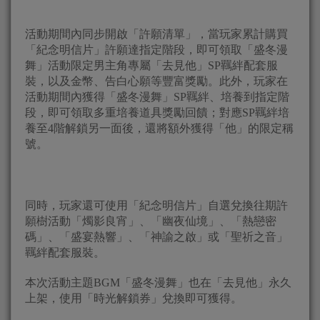
活動期間內同步開啟「許願清單」，當玩家累計購買
「紀念明信片」許願達指定階段，即可領取「盛冬漫
舞」活動限定男主角專屬「去見他」SP羈絆配套服
裝，以及金幣、告白心願等豐富獎勵。此外，玩家在
活動期間內獲得「盛冬漫舞」SP羈絆、培養到指定階
段，即可領取多重培養道具獎勵回饋；對應SP羈絆培
養至4階解鎖另一面後，還將額外獲得「他」的限定稱
號。
同時，玩家還可使用「紀念明信片」自選兌換往期許
願樹活動「燭影良宵」、「幽夜仙境」、「熱戀密
碼」、「盛宴熱響」、「神諭之啟」或「聖祈之音」
羈絆配套服裝。
本次活動主題BGM「盛冬漫舞」也在「去見他」永久
上架，使用「時光解鎖券」兌換即可獲得。