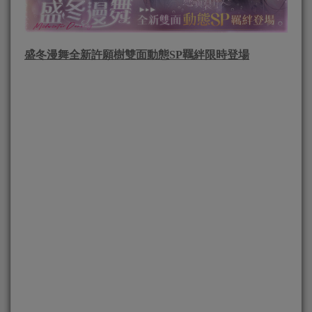
盛冬漫舞全新許願樹雙面動態
SP
羈絆限時登場