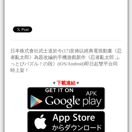
日本株式會社武士道於今(17)宣佈以經典電視動畫《忍
者亂太郎》為題改編的手機遊戲新作《忍者亂太郎 ふ
っとびパズル！の段》(iOS/Android)即日起雙平台同
時上架！
▼
下載連結
▼