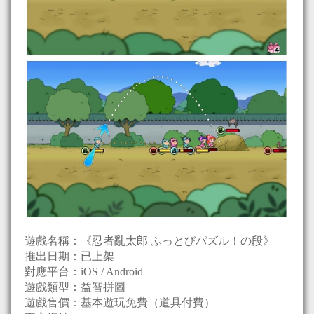
遊戲名稱：《忍者亂太郎 ふっとびパズル！の段》
推出日期：已上架
對應平台：iOS / Android
遊戲類型：益智拼圖
遊戲售價：基本遊玩免費（道具付費）