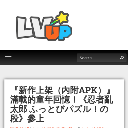
『新作上架（內附APK）』
滿載的童年回憶！《忍者亂
太郎 ふっとびパズル！の
段》參上