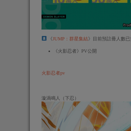
《
JUMP：群星集結
》目前預註冊人數已突破
《火影忍者》PV公開
火影忍者pv
漩渦鳴人（下忍）