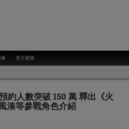
趣事
官方虛寶
約人數突破 150 萬 釋出《火
風湊等參戰角色介紹