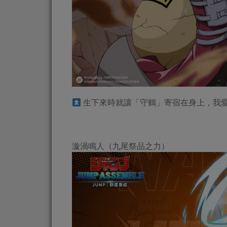
生下來時就讓「守鶴」寄宿在身上，我
漩渦鳴人（九尾祭品之力）