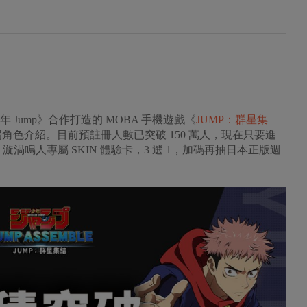
 Jump》合作打造的 MOBA 手機遊戲《
JUMP：群星集
角色介紹。目前預註冊人數已突破 150 萬人，現在只要進
渦鳴人專屬 SKIN 體驗卡，3 選 1，加碼再抽日本正版週