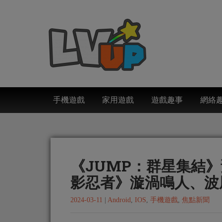
手機遊戲
家用遊戲
遊戲趣事
網絡
《JUMP：群星集結》預
影忍者》漩渦鳴人、波
2024-03-11
|
Android
,
IOS
,
手機遊戲
,
焦點新聞