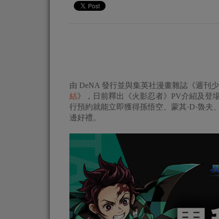
由 DeNA 發行並與集英社漫畫雜誌《週刊少年
結
》，日前釋出《火影忍者》PV介紹及登場
行預約就能立即獲得孫悟空、蒙其·D·魯夫、漩
邊好禮。