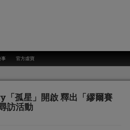
趣事
官方虛寶
tory「孤星」開啟 釋出「繆爾賽
尋訪活動