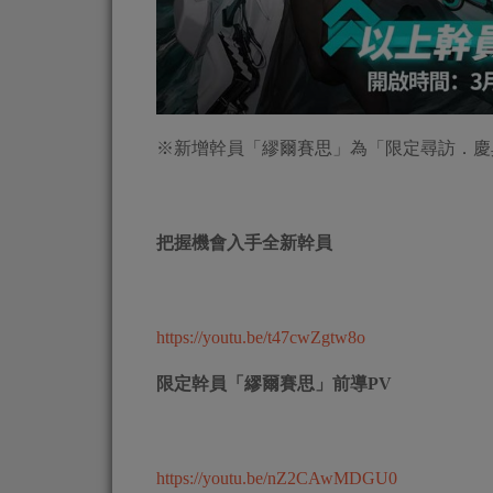
※新增幹員「繆爾賽思」為「限定尋訪．慶
把握機會入手全新幹員
https://youtu.be/t47cwZgtw8o
限定幹員「繆爾賽思」前導
PV
https://youtu.be/nZ2CAwMDGU0