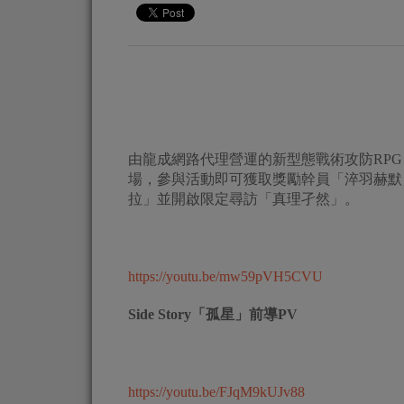
由龍成網路代理營運的新型態戰術攻防RPG《明
場，參與活動即可獲取獎勵幹員「淬羽赫默
拉」並開啟限定尋訪「真理孑然」。
https://youtu.be/mw59pVH5CVU
Side Story
「孤星」前導
PV
https://youtu.be/FJqM9kUJv88