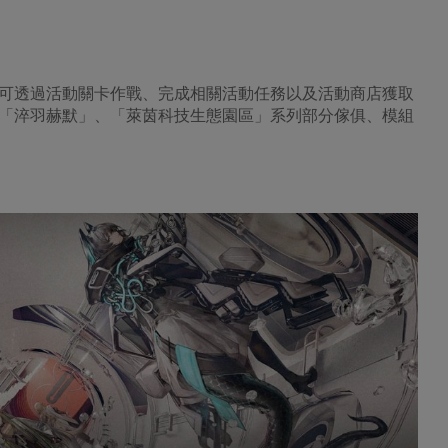
可透過活動關卡作戰、完成相關活動任務以及活動商店獲取
「淬羽赫默」、「萊茵科技生態園區」系列部分傢俱、模組