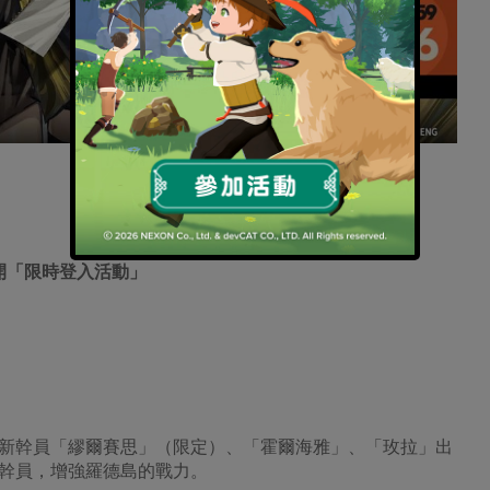
開「限時登入活動」
新幹員「繆爾賽思」（限定）、「霍爾海雅」、「玫拉」出
幹員，增強羅德島的戰力。