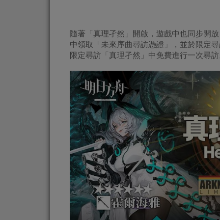
隨著「真理孑然」開啟，遊戲中也同步開放
中領取「未來序曲尋訪憑證」，並於限定尋
限定尋訪「真理孑然」中免費進行一次尋訪