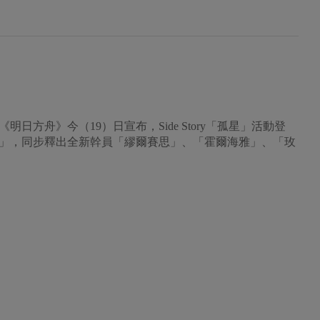
日方舟》今（19）日宣布，Side Story「孤星」活動登
」，同步釋出全新幹員「繆爾賽思」、「霍爾海雅」、「玫