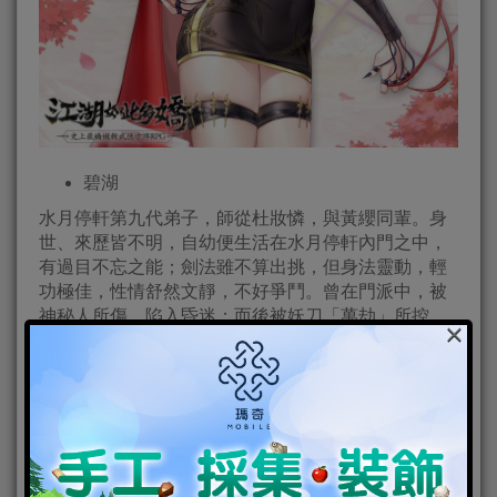
碧湖
水月停軒第九代弟子，師從杜妝憐，與黃纓同輩。身
世、來歷皆不明，自幼便生活在水月停軒內門之中，
有過目不忘之能；劍法雖不算出挑，但身法靈動，輕
功極佳，性情舒然文靜，不好爭鬥。曾在門派中，被
神秘人所傷，陷入昏迷；而後被妖刀「萬劫」所控
×
制，成為刀屍。在被「萬劫」附身期間，整個人變得
極其冷漠無情，似乎與其年幼的經歷有關，這背後究
竟隱藏著什麼秘密？
俠客定位：低血流輸出戰士，大招及被動擁有高額回
血數值；當其生命值低於一定數額時，可釋放兩次絕
技。