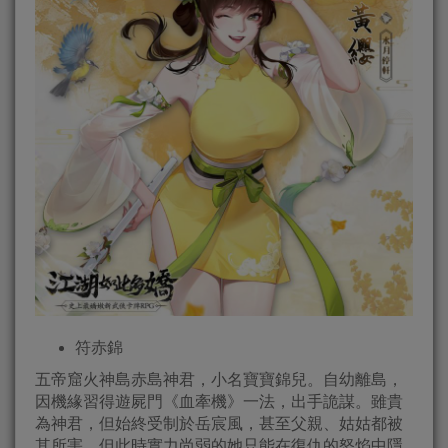
符赤錦
五帝窟火神島赤島神君，小名寶寶錦兒。自幼離島，
因機緣習得遊屍門《血牽機》一法，出手詭謀。雖貴
為神君，但始終受制於岳宸風，甚至父親、姑姑都被
其所害，但此時實力尚弱的她只能在復仇的怒焰中隱