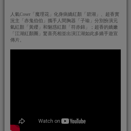
人氣Coser「魔理花」化身病嬌紅顏「碧湖」、超香實
況主「赤鬼伯伯」攜手人間胸器「子瑜」分別扮演元
氣紅顏「黃纓」和魅惑紅顏「符赤錦」；超香的嬌嫩
「江湖紅顏團」驚喜亮相並出演江湖如此多嬌手遊宣
傳片。