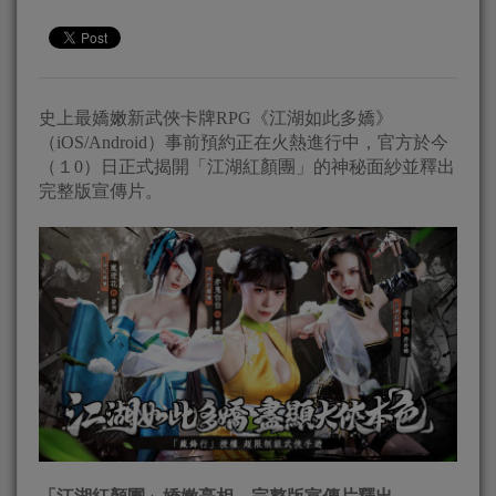
史上最嬌嫩新武俠卡牌RPG《江湖如此多嬌》
（iOS/Android）事前預約正在火熱進行中，官方於今
（１0）日正式揭開「江湖紅顏團」的神秘面紗並釋出
完整版宣傳片。