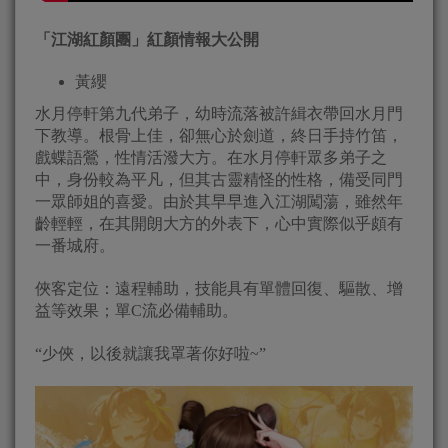
「江湖紅顏團」紅顏情報大公開
黃纓
水月停軒第九代弟子，幼時流落被許緝衣帶回水月門
下教導。根骨上佳，卻無心於劍道，終日手持竹笛，
戲蝶語鶯，性情活潑大方。在水月停軒眾多弟子之
中，身份較為平凡，但其古靈精怪的性格，備受同門
一眾師姐的喜愛。由於其早早進入江湖闖蕩，雖然年
齡輕輕，在其開朗大方的外表下，心中實際似乎頗有
一番城府。
俠客定位：遠程輔助，技能具有單體回復、驅散、增
益等效果；單C流必備輔助。
“少俠，以後就讓我罩著你好啦~”