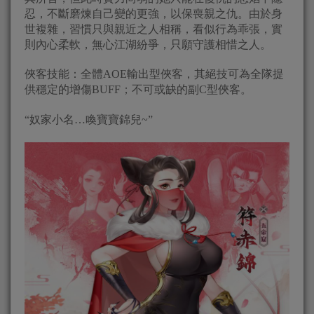
忍，不斷磨煉自己變的更強，以保喪親之仇。由於身
世複雜，習慣只與親近之人相稱，看似行為乖張，實
則內心柔軟，無心江湖紛爭，只願守護相惜之人。
俠客技能：全體AOE輸出型俠客，其絕技可為全隊提
供穩定的增傷BUFF；不可或缺的副C型俠客。
“奴家小名…喚寶寶錦兒~”