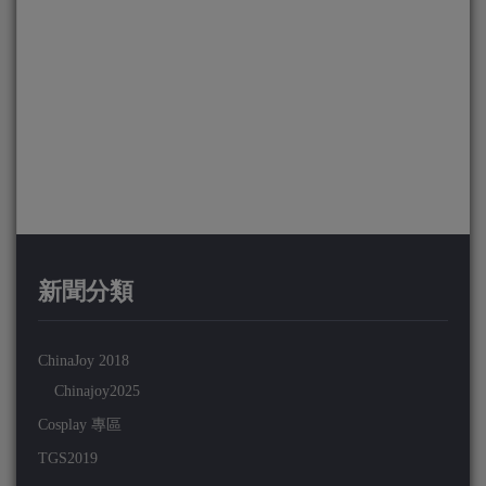
新聞分類
ChinaJoy 2018
Chinajoy2025
Cosplay 專區
TGS2019