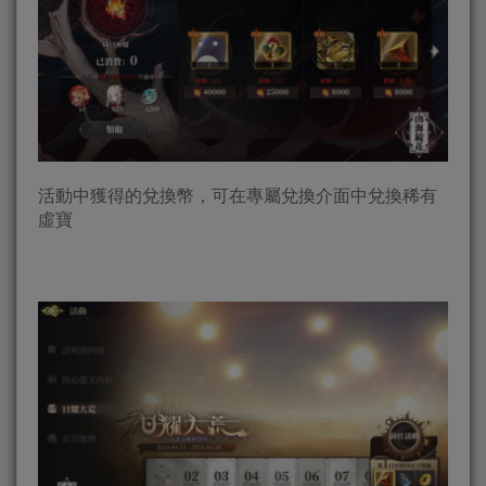
活動中獲得的兌換幣，可在專屬兌換介面中兌換稀有
虛寶