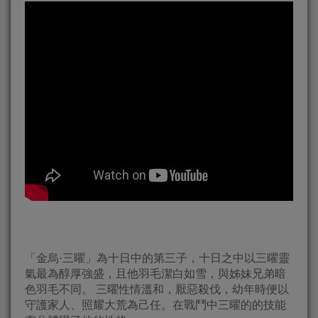
「金烏·三曜」為十日中的第三子，十日之中以三曜靈
氣最為醇厚強盛，且他羽毛潔白如雪，與姊妹兄弟暗
色羽毛不同。 三曜性情溫和，厭惡殺伐，幼年時便以
守護家人、照耀大荒為己任。在戰鬥中三曜的的技能