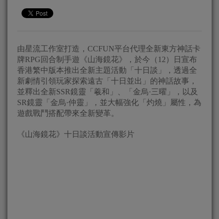
由星流工作室打造，CCFUN平台代理全新東方神話卡
牌RPG回合制手遊《山海鏡花》，於今（12）日宣布
香港繁中版本推出全新主題活動「十日談」，透過全
新劇情引領玩家探索遠古「十日並出」的神話故事，
並釋出全新SSR鏡靈「羲和」、「金烏·三曜」，以及
SR鏡靈「金烏·仲靈」，並大幅強化「灼燒」屬性，為
遊戲戰鬥搭配帶來全新變革。
《山海鏡花》十日談活動宣傳影片