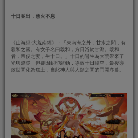
十日並出，焦火不息
《山海經·大荒南經》：「東南海之外，甘水之間，有
羲和之國。有女子名曰羲和，方日浴於甘淵。羲和
者，帝俊之妻，生十日。」十日的誕生為大荒帶來了
光與溫暖，但卻因封印鬆動，導致十日臨空，最後導
致世間化為焦土，自此神人與人類之間的鬥開序幕。