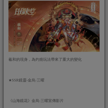
羲和的現身，為灼燒玩法帶來了重大的變化
★SSR鏡靈-金烏·三曜
《山海鏡花》金烏·三曜宣傳影片