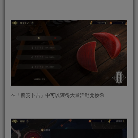
在「擲筊卜吉」中可以獲得大量活動兌換幣