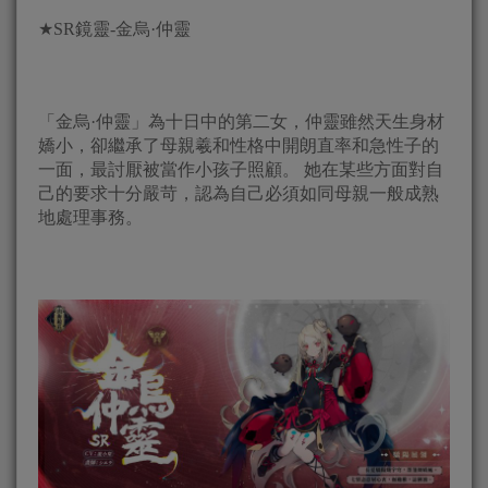
★SR鏡靈-金烏·仲靈
「金烏·仲靈」為十日中的第二女，仲靈雖然天生身材
嬌小，卻繼承了母親羲和性格中開朗直率和急性子的
一面，最討厭被當作小孩子照顧。 她在某些方面對自
己的要求十分嚴苛，認為自己必須如同母親一般成熟
地處理事務。