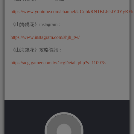
https://www.youtube.com/channel/UCnbkRN1BL6fsIY0YyRFl
《山海鏡花》instagram：
https://www.instagram.com/shjh_tw/
《山海鏡花》攻略資訊：
https://acg.gamer.com.tw/acgDetail.php?s=110978