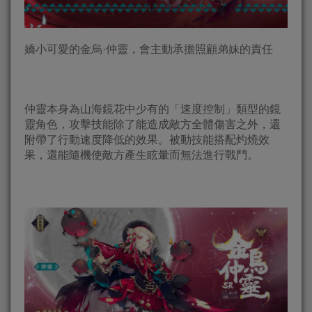
嬌小可愛的金烏·仲靈，會主動承擔照顧弟妹的責任
仲靈本身為山海鏡花中少有的「速度控制」類型的鏡
靈角色，攻擊技能除了能造成敵方全體傷害之外，還
附帶了行動速度降低的效果。被動技能搭配灼燒效
果，還能隨機使敵方產生眩暈而無法進行戰鬥。