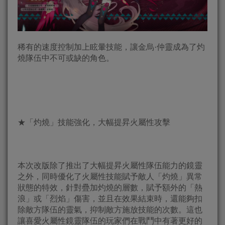
稀有的速度控制加上眩暈技能，讓金烏·仲靈成為了灼
燒隊伍中不可或缺的角色。
★「灼燒」技能強化，大幅提昇火屬性攻擊
本次改版除了推出了大幅提昇火屬性隊伍能力的鏡靈
之外，同時優化了火屬性技能賦予敵人「灼燒」異常
狀態的特效，針對疊加灼燒的層數，賦予額外的「熱
浪」或「烈焰」傷害，並且在效果結束時，還能夠扣
除敵方隊伍的靈氣，抑制敵方施放技能的次數。這也
讓喜愛火屬性鏡靈隊伍的玩家們在戰鬥中有著更好的