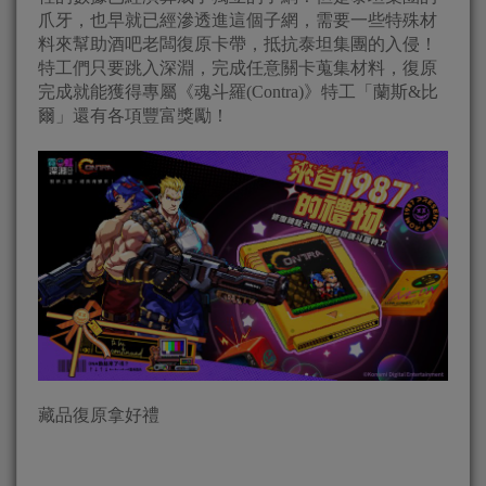
爪牙，也早就已經滲透進這個子網，需要一些特殊材
料來幫助酒吧老闆復原卡帶，抵抗泰坦集團的入侵！
特工們只要跳入深淵，完成任意關卡蒐集材料，復原
完成就能獲得專屬《魂斗羅(Contra)》特工「蘭斯&比
爾」還有各項豐富獎勵！
藏品復原拿好禮