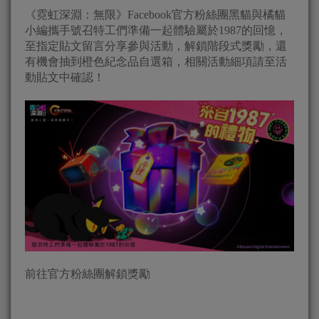
《霓虹深淵：無限》Facebook官方粉絲團黑貓與橘貓
小編攜手號召特工們準備一起體驗屬於1987的回憶，
至指定貼文留言分享參與活動，解鎖階段式獎勵，還
有機會抽到橙色紀念品自選箱，相關活動細項請至活
動貼文中確認！
前往官方粉絲團解鎖獎勵