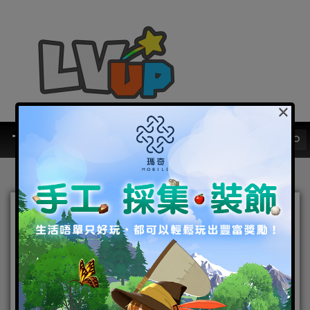
×
《霓虹深淵：無限》x《魂
斗羅》聯動確定 搶先曝光期
間限定活動及角色情報
2024-05-16
|
Android
,
IOS
,
手機遊戲