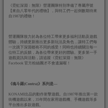
《霓虹深淵：無限》營運團隊特別準備了專屬序號
【來自八零年代的禮物】，與特工們一起倒數期待來
自1987的禮物！
營運團隊致力於為各位特工帶來更多福利活動及遊戲
體驗，持續更新推出更多新玩法及角色，讓特工們每
一次跳下深淵都有不同的感受！同時也持續關注每一
位特工的反饋，為各位帶來更好的體驗。更多第一手
遊戲資訊與活動，請追蹤《霓虹深淵：無限》
Facebook 官方粉絲團才不會遺漏喔！
《魂斗羅
(Contra)
》系列是
—
KONAMI出品的動作射擊遊戲。自1987年推出第一款
街機遊戲以來，35年間在家用遊戲機、手機遊戲等多
平台推出多款遊戲。