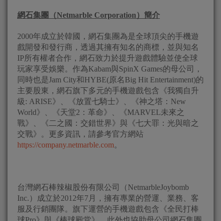
網石集團（
Netmarble Corporation
）簡介
2000年成立於韓國，網石集團為是全球頂尖的手機遊
戲開發和發行商，透過其擁有知名的商標，並與知名
IP所有權者合作，網石致力於提升遊戲體驗並使全球
玩家享受娛樂。作為Kabam與SpinX Games的母公司，
同時也是Jam City和HYBE(原名Big Hit Entertainment)的
主要股東，網石旗下多元的手機遊戲包含《我獨自升
級: ARISE》、《放置七騎士》、《神之塔：New
World》、《天堂2：革命》、《MARVEL未來之
戰》、《二之國：交錯世界》與《七大罪：光與暗之
交戰》。更多資訊，請參考官方網站
https://company.netmarble.com
。
台灣網石棒辣椒股份有限公司（NetmarbleJoybomb
Inc.）成立於2012年7月，擁有專業的營運、業務、客
服及行銷團隊。旗下運營的手機遊戲包含《全民打棒
球Pro》與《棒球殿堂》，此外也協助母公司網石集團