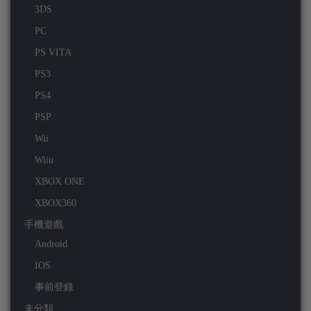
3DS
PC
PS VITA
PS3
PS4
PSP
Wii
Wiiu
XBOX ONE
XBOX360
手機遊戲
Android
IOS
事前登錄
未分類