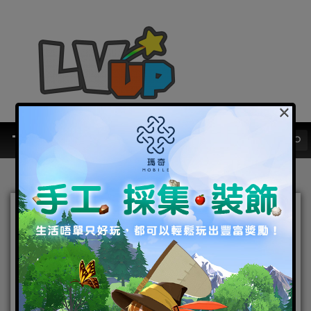
×
網石大型MMORPG《阿斯
達年代記：三強爭霸》 迎來
首次大規模更新不法者勢力
參戰