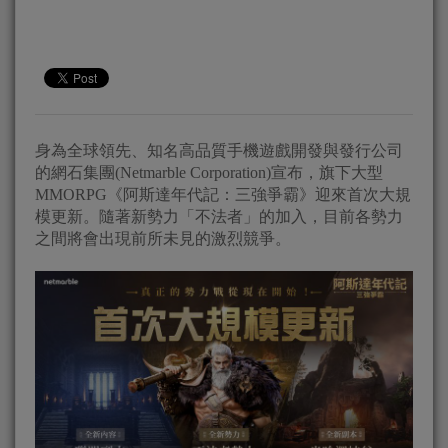
身為全球領先、知名高品質手機遊戲開發與發行公司
的網石集團(Netmarble Corporation)宣布，旗下大型
MMORPG《阿斯達年代記：三強爭霸》迎來首次大規
模更新。隨著新勢力「不法者」的加入，目前各勢力
之間將會出現前所未見的激烈競爭。