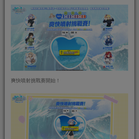
爽快噴射挑戰賽開始！