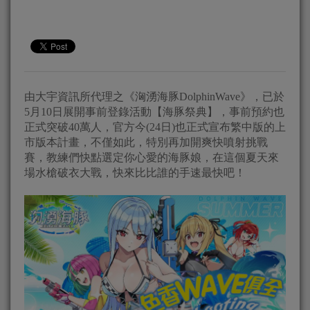
由大宇資訊所代理之《洶湧海豚DolphinWave》，已於
5月10日展開事前登錄活動【海豚祭典】，事前預約也
正式突破40萬人，官方今(24日)也正式宣布繁中版的上
市版本計畫，不僅如此，特別再加開爽快噴射挑戰
賽，教練們快點選定你心愛的海豚娘，在這個夏天來
場水槍破衣大戰，快來比比誰的手速最快吧！