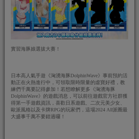
實習海豚娘選拔大賽！
日本高人氣手遊《洶湧海豚DolphinWave》事前預約活
動正在火熱進行中，可領取限時限量的虛寶好禮，教
練們千萬要記得參加！若想瞭解更多《洶湧海豚
DolphinWave》的遊戲消息，可以前往遊戲官方社群獲
得第一手遊戲資訊，喜歡日系遊戲、二次元美少女、
歐派風格以及卡牌RPG的玩家們，這場2024 All派圈最
大盛事千萬不要錯過囉！