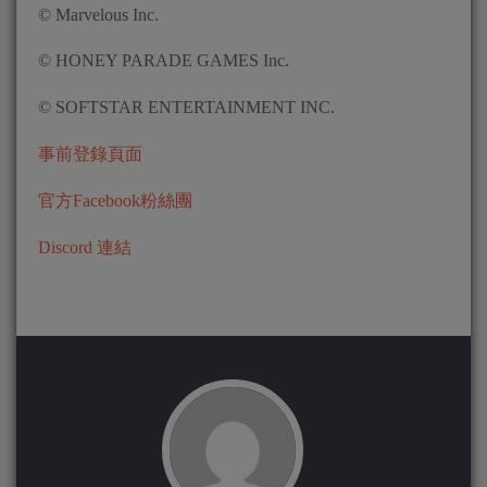
© Marvelous Inc.
© HONEY PARADE GAMES Inc.
© SOFTSTAR ENTERTAINMENT INC.
事前登錄頁面
官方Facebook粉絲團
Discord 連結