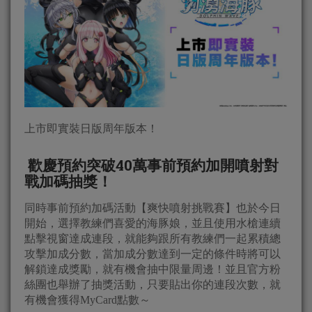
上市即實裝日版周年版本！
歡慶預約突破40萬事前預約加開噴射對
戰加碼抽獎！
同時事前預約加碼活動【爽快噴射挑戰賽】也於今日
開始，選擇教練們喜愛的海豚娘，並且使用水槍連續
點擊視窗達成連段，就能夠跟所有教練們一起累積總
攻擊加成分數，當加成分數達到一定的條件時將可以
解鎖達成獎勵，就有機會抽中限量周邊！並且官方粉
絲團也舉辦了抽獎活動，只要貼出你的連段次數，就
有機會獲得MyCard點數～