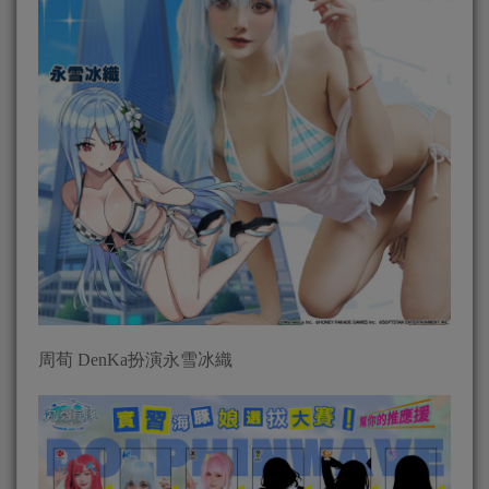
周荀 DenKa扮演永雪冰織