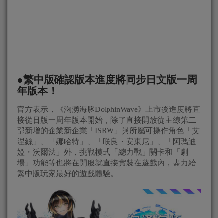
●繁中版確認版本進度將同步日文版一周
年版本！
官方表示，《洶湧海豚DolphinWave》上市後進度將直
接從日版一周年版本開始，除了直接開放從主線第二
部新增的企業新企業「ISRW」與所屬可操作角色「艾
涅絲」、「娜哈特」、「咲良・安東尼」、「阿瑪迪
婭・沃爾法」外，挑戰模式「總力戰」關卡和「劇
場」功能等也將在開服就直接實裝在遊戲內，盡力給
繁中版玩家最好的遊戲體驗。