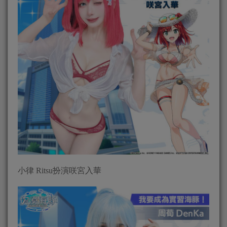
小律 Ritsu扮演咲宮入華