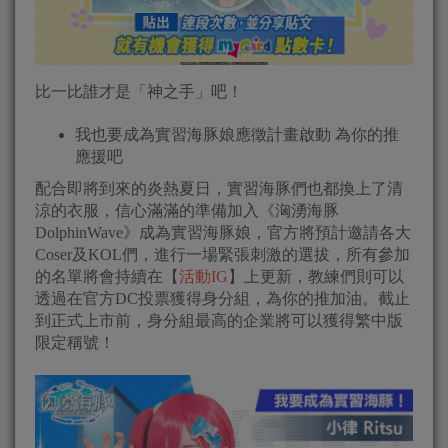
比一比誰才是「神之手」吧！
我也要成為實習海豚娘應徵計畫啟動 為你的推
應援吧
配合即將到來的炎熱夏日，實習海豚們也都換上了清
涼的衣服，信心滿滿的準備加入《洶湧海豚
DolphinWave》成為實習海豚娘，官方將預計邀請各大
Coser及KOL們，進行一場緊張刺激的選拔，所有參加
的名單將會持續在【
活動IG
】上更新，教練們則可以
透過在官方DC投票獲得身分組，為你的推加油。截止
到正式上市前，身分組最高的企業將可以獲得繁中版
限定稱號！