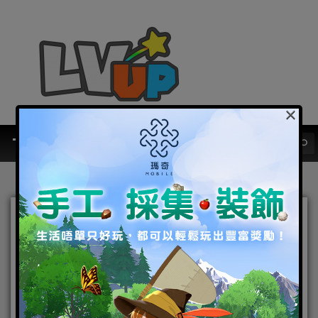
×
繁中版上市版本同步進度正
式宣布，實習海豚娘應援計
畫同步啟動
2024-05-24
|
Android
,
IOS
,
手機遊戲
洶湧海豚
DolphinWave