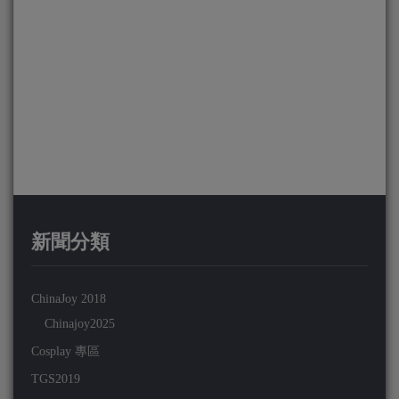
新聞分類
ChinaJoy 2018
Chinajoy2025
Cosplay 專區
TGS2019