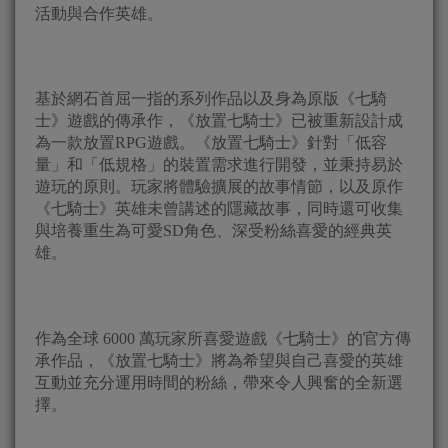
活動與合作英雄。
基於網石首屈一指的系列作品以及身為原版《七騎
士》遊戲的傳承作，《放置七騎士》已被重新設計成
為一款放置RPG遊戲。《放置七騎士》針對「低容
量」和「低規格」的裝置需求進行開發，並秉持易於
遊玩的原則。玩家將體驗擴展的故事情節，以及原作
《七騎士》英雄未曾講述的隱藏故事，同時還可收集
與培養重生為可愛SD角色、深受粉絲喜愛的經典英
雄。
作為全球 6000 萬玩家所喜愛遊戲《七騎士》的官方傳
承作品，《放置七騎士》將為希望與自己喜愛的英雄
互動並充分運用時間的粉絲，帶來令人興奮的全新選
擇。