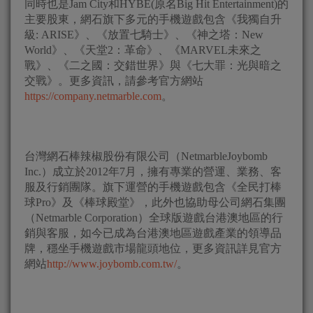
同時也是Jam City和HYBE(原名Big Hit Entertainment)的
主要股東，網石旗下多元的手機遊戲包含《我獨自升
級: ARISE》、《放置七騎士》、《神之塔：New
World》、《天堂2：革命》、《MARVEL未來之
戰》、《二之國：交錯世界》與《七大罪：光與暗之
交戰》。更多資訊，請參考官方網站
https://company.netmarble.com
。
台灣網石棒辣椒股份有限公司（NetmarbleJoybomb
Inc.）成立於2012年7月，擁有專業的營運、業務、客
服及行銷團隊。旗下運營的手機遊戲包含《全民打棒
球Pro》及《棒球殿堂》，此外也協助母公司網石集團
（Netmarble Corporation）全球版遊戲台港澳地區的行
銷與客服，如今已成為台港澳地區遊戲產業的領導品
牌，穩坐手機遊戲市場龍頭地位，更多資訊詳見官方
網站
http://www.joybomb.com.tw/
。