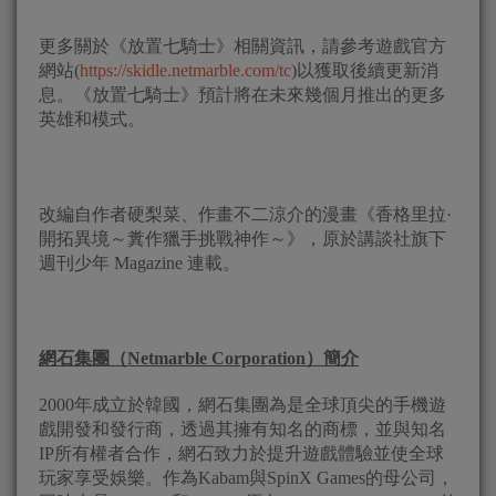
更多關於《放置七騎士》相關資訊，請參考遊戲官方
網站(
https://skidle.netmarble.com/tc
)以獲取後續更新消
息。《放置七騎士》預計將在未來幾個月推出的更多
英雄和模式。
改編自作者硬梨菜、作畫不二涼介的漫畫《香格里拉·
開拓異境～糞作獵手挑戰神作～》，原於講談社旗下
週刊少年 Magazine 連載。
網石集團（
Netmarble Corporation
）簡介
2000年成立於韓國，網石集團為是全球頂尖的手機遊
戲開發和發行商，透過其擁有知名的商標，並與知名
IP所有權者合作，網石致力於提升遊戲體驗並使全球
玩家享受娛樂。作為Kabam與SpinX Games的母公司，