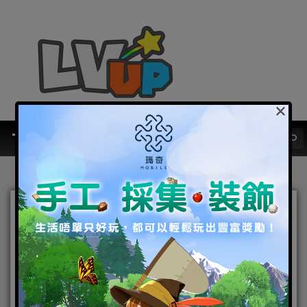
×
天上的守護者「瑞金蕾依
芙」降臨《放置七騎士》 帶
來各種全新內容
2024-07-11
|
Android
,
IOS
,
手機遊戲