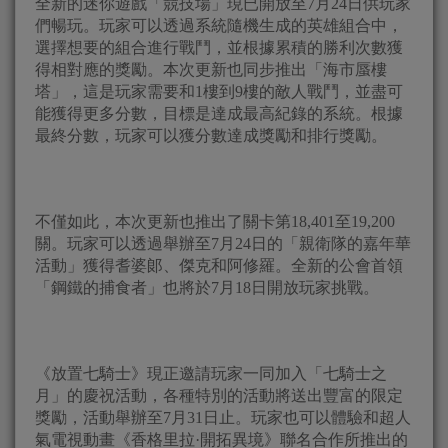
全新的迷你遊戲「競技場」現已開放至7月24日供玩家
們暢玩。玩家可以透過系統隨機生成的英雄組合中，
選擇想要的組合進行戰鬥，並根據累積的勝利次數獲
得相對應的獎勵。本次更新也同步推出「海市蜃樓
塔」，這是玩家需要和1樓到9樓的敵人戰鬥，並盡可
能獲得更多分數，目標是達成最高紀錄的系統。根據
最終分數，玩家可以獲分數達成獎勵和排行獎勵。
不僅如此，本次更新也推出了關卡第18,401至19,200
關。玩家可以透過舉辦至7月24日的「親衛隊的嘉年華
活動」獲得耆婆郞、傑克和阿修羅。全新的公會首領
「鋼鐵的捕食者」也將於7月18日開放玩家挑戰。
《放置七騎士》現正邀請玩家一同加入「七騎士之
月」的慶祝活動，各種特別的活動將送出豐富的限定
獎勵，活動舉辦至7月31日止。玩家也可以體驗和超人
氣電視動畫《香格里拉·開拓異境》聯名合作所推出的