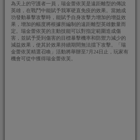
為天上的守護者一員，瑞金蕾依芙是遠距離型的傳說
英雄，在戰鬥中能賦予我軍硬直免疫的效果。當她成
功發動暴擊攻擊時，能賦予自身攻擊力增加的增益效
果，增加的幅度將根據所編制的遠距離型英雄數量而
定。瑞金蕾依芙的主動技能可以對指定範圍造成傷
害，並賦予受到傷害的目標暴擊機率和防禦力減少的
減益效果，使其於效果持續期間無法擋下攻擊。「瑞
金蕾依芙精選召喚」活動將舉辦至7月24日止，玩家有
機會可從中獲得瑞金蕾依芙。