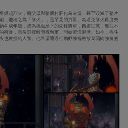
身燃起烈火，將父母與整個村莊化為灰燼，甚至毀滅了整片
融，他稱之為「孽火」，是罕見的力量。為避免孽火再度失
禍斗成年後，成為祝融麾下的先鋒將軍，四處征戰，無往不
的殘暴，戰後選擇離開祝融軍，開始流浪避世。如今，禍斗
火也教授給人類。他希望通過行動勸諫祝融放棄弱肉強食的