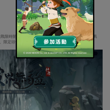
戰限時開放的BOSS關卡獲得積分，除了可兌換稀有道具
、限定頭像「一棒震九宵」。