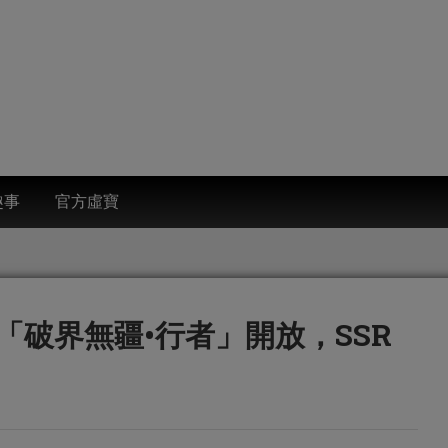
趣事
官方虛寶
「破界無疆•行者」開放，SSR