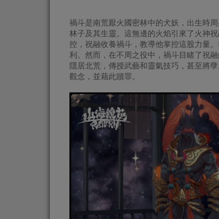
禍斗是南荒厭火國密林中的犬妖，出生時周
林子及其生靈。這無邊的火焰引來了火神祝
控，祝融收養禍斗，教導他掌控這股力量。
利。然而，在不周之役中，禍斗目睹了祝融
隱居北荒，傳授武藝和靈氣技巧，甚至將孽
觀念，並藉此贖罪。