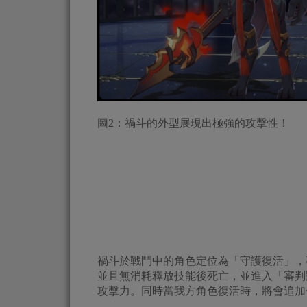
圖2：禍斗的外型展現出極強的攻擊性！
禍斗於戰鬥中的角色定位為「守護復活」，
並且無消耗釋放技能後死亡，並進入「審判
攻擊力。同時當我方角色復活時，將會追加