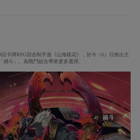
神話卡牌RPG回合制手遊《山海鏡花》，於今（6）日推出主
靈「禍斗」。為戰鬥組合帶來更多選擇。