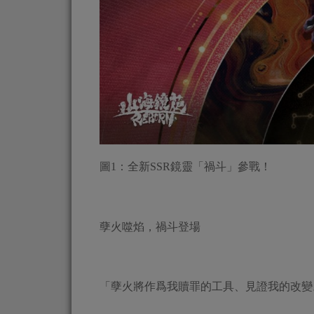
圖1：全新SSR鏡靈「禍斗」參戰！
孽火噬焰，禍斗登場
「孽火將作爲我贖罪的工具、見證我的改變