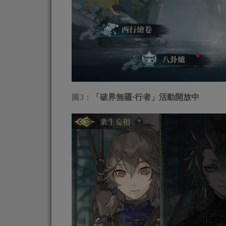
圖3：
「破界無疆
·行者」活動開放中