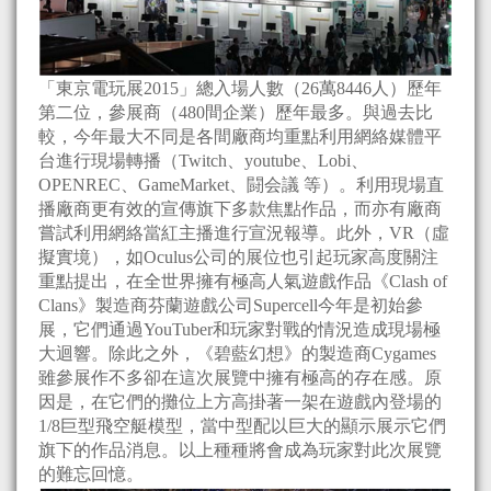
「東京電玩展2015」總入場人數（26萬8446人）歷年
第二位，參展商（480間企業）歷年最多。與過去比
較，今年最大不同是各間廠商均重點利用網絡媒體平
台進行現場轉播（Twitch、youtube、Lobi、
OPENREC、GameMarket、闘会議 等）。利用現場直
播廠商更有效的宣傳旗下多款焦點作品，而亦有廠商
嘗試利用網絡當紅主播進行宣況報導。此外，VR（虛
擬實境），如Oculus公司的展位也引起玩家高度關注
重點提出，在全世界擁有極高人氣遊戲作品《Clash of
Clans》製造商芬蘭遊戲公司Supercell今年是初始參
展，它們通過YouTuber和玩家對戰的情況造成現場極
大迴響。除此之外，《碧藍幻想》的製造商Cygames
雖參展作不多卻在這次展覽中擁有極高的存在感。原
因是，在它們的攤位上方高掛著一架在遊戲內登場的
1/8巨型飛空艇模型，當中型配以巨大的顯示展示它們
旗下的作品消息。以上種種將會成為玩家對此次展覽
的難忘回憶。