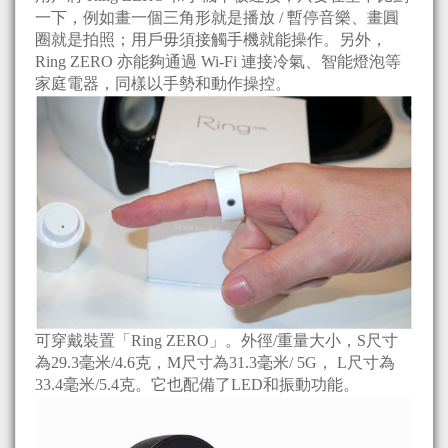
一下，例如畫一個三角形就是播放 / 暫停音樂、畫圓
圈就是拍照；用戶毋須接觸手機就能操作。另外，
Ring ZERO 亦能夠通過 Wi-Fi 連接冷氣、智能燈泡等
家庭電器，同樣以手勢和動作操控。
可穿戴裝置「Ring ZERO」。外徑/重量大小，S尺寸
為29.3毫米/4.6克，M尺寸為31.3毫米/ 5G， L尺寸為
33.4毫米/5.4克。它也配備了LED和振動功能。