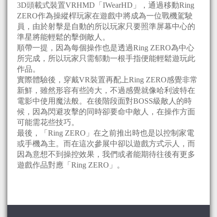
3D頭載式裝置VRHMD「IWearHD」，通過移動Ring
ZERO作為操縱桿玩家在遊戲中將成為一位戰機駕駛
員，由於射擊是自動的所以玩家只要照準屏幕中心的
準星將能輕鬆的擊倒敵人。
順帶一提，因為每個操作也是透過Ring ZERO為中心
所完成，所以玩家只需郁動一根手指便能輕鬆遊玩此
作品。
實際體驗後，穿戴VR裝置再配上Ring ZERO感覺非常
新鮮，雖然形容有些誇大，不過感覺就像哈利波特在
電影中使用魔法般。在後階段面對BOSS級敵人的時
候，因為閃避攻擊的同時卻要命中敵人，在操作方面
可能需花些技巧。
最後，「Ring ZERO」在之前推出時也是以控制家電
或手機為主。而在這次參展中卻以遊戲方式示人，而
因為意想不到操控效果，我們或者能期待往後有更多
遊戲作品對應「Ring ZERO」。