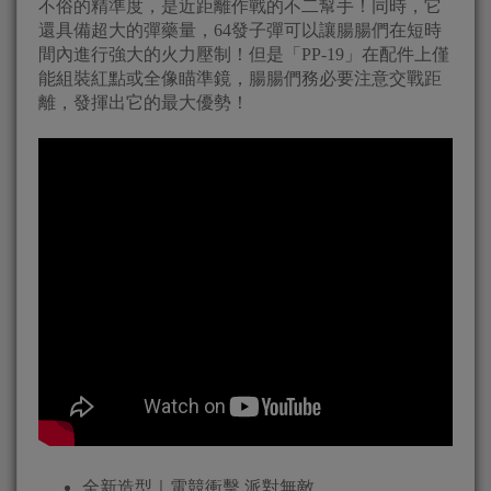
不俗的精準度，是近距離作戰的不二幫手！同時，它
還具備超大的彈藥量，64發子彈可以讓腸腸們在短時
間內進行強大的火力壓制！但是「PP-19」在配件上僅
能組裝紅點或全像瞄準鏡，腸腸們務必要注意交戰距
離，發揮出它的最大優勢！
全新造型｜電競衝擊 派對無敵