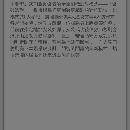
本賽季迎來刺激度爆表的全新街機派對模式——「爆
破派對」，提供腸腸們更刺激更精彩的對抗玩法！此
模式共8人參戰，將腸腸分為4人進攻方與4人防守方。
每局開始時，進攻方隨機一位腸腸身上將攜帶炸彈，
並前往指定地點安裝炸彈，安裝成功後倒數45秒則會
爆炸由進攻方取得勝利；反之，若被防守方成功拆除
則判定防守方獲勝。賽制為七戰四勝制，一方先達四
勝則贏下本場爆破派對！鬥智又鬥勇的全新模式，熱
血沸騰的腸腸們快來爆出你的快樂！