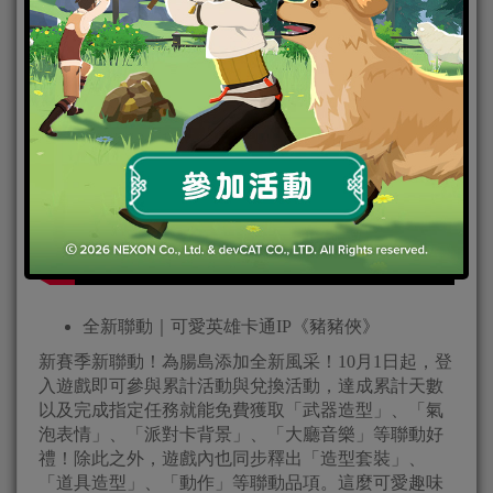
全新聯動｜可愛英雄卡通IP《豬豬俠》
新賽季新聯動！為腸島添加全新風采！10月1日起，登
入遊戲即可參與累計活動與兌換活動，達成累計天數
以及完成指定任務就能免費獲取「武器造型」、「氣
泡表情」、「派對卡背景」、「大廳音樂」等聯動好
禮！除此之外，遊戲內也同步釋出「造型套裝」、
「道具造型」、「動作」等聯動品項。這麼可愛趣味