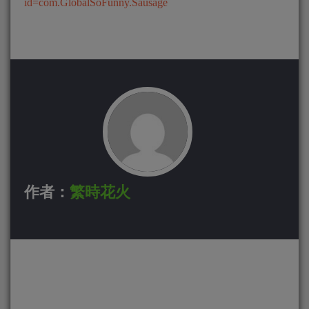
id=com.GlobalSoFunny.Sausage
作者：
繁時花火