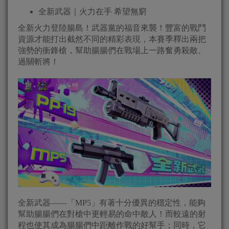
全新武器｜火力在手 希望無窮
全新火力登陸腸島！武器黨的福音來襲！豐富的戰鬥
資源才能打出截然不同的精彩表現，本賽季釋出兩把
強勢的衝鋒槍，幫助腸腸們在戰場上一路奮勇殺敵、
過關斬將！
全新武器——「MP5」有著十分優異的穩定性，能夠
幫助腸腸們在對槍中更輕易的命中敵人！而較遠的射
程也使其成為腸腸們中距離作戰的好幫手；同時，它