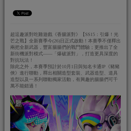
超逗趣派對吃雞遊戲《香腸派對》【SS15：引爆！光
芒之戰】全新賽季今(26)日正式啟動！本賽季不僅釋出
兩把全新武器，豐富腸腸們的戰鬥體驗；更推出了全
新街機派對模式——「爆破派對」，打造更具深度的
對抗玩法！
除此之外，本賽季預計於10月1日與知名卡通IP《豬豬
俠》進行聯動，釋出相關造型套裝、武器造型、道具
造型以及一系列聯動獨家活動，有興趣的腸腸們可千
萬不能錯過！