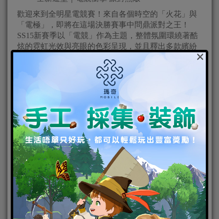
歡迎來到全明星電競賽！來自各個時空的「火花」與
「電極」，即將在這場決勝賽事中問鼎派對之王！
SS15新賽季以「電競」作為主題，整體氛圍環繞著酷
炫的霓虹光效與亮眼的色彩呈現，並且釋出多款繽紛
×
套裝造型與武器造型，為腸島帶來前所未有的視覺效
果！各位帥腸與美腸，現在立即上線，成為全場最靚
的腸吧！