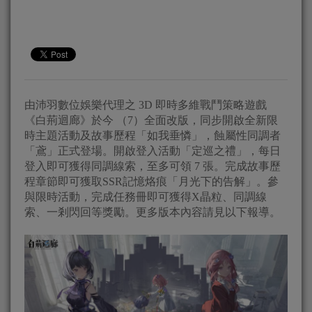
由沛羽數位娛樂代理之 3D 即時多維戰鬥策略遊戲
《白荊迴廊》於今 （7）全面改版，同步開啟全新限
時主題活動及故事歷程「如我垂憐」，蝕屬性同調者
「鳶」正式登場。開啟登入活動「定巡之禮」，每日
登入即可獲得同調線索，至多可領 7 張。完成故事歷
程章節即可獲取SSR記憶烙痕「月光下的告解」。參
與限時活動，完成任務冊即可獲得X晶粒、同調線
索、一剎閃回等獎勵。更多版本內容請見以下報導。