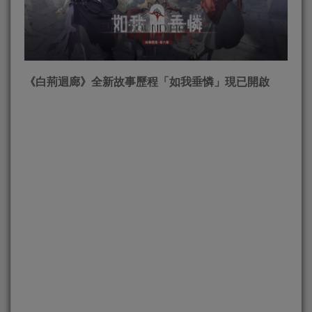
《白荊迴廊》全新故事歷程「如我垂憐」現已開啟