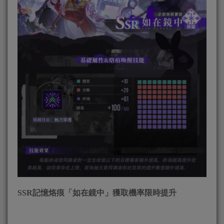
SSR
記憶烙痕「如在鏡中」獲取機率限時提升