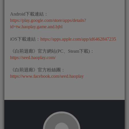
Android下載連結：
https://play.google.com/store/apps/details?
id=tw.haoplay.game.and.bjhl
iOS下載連結：
https://apps.apple.com/app/id6462847235
《白荊迴廊》官方網站(PC、Steam下載)：
https://seed.haoplay.com/
《白荊迴廊》官方粉絲團：
https://www.facebook.com/seed.haoplay