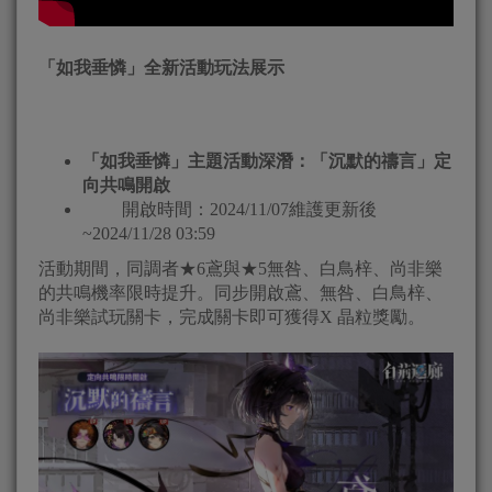
「如我垂憐」全新活動玩法展示
「如我垂憐」主題活動深潛：「沉默的禱言」定
向共鳴開啟
開啟時間：2024/11/07維護更新後
~2024/11/28 03:59
活動期間，同調者★6鳶與★5無咎、白鳥梓、尚非樂
的共鳴機率限時提升。同步開啟鳶、無咎、白鳥梓、
尚非樂試玩關卡，完成關卡即可獲得X 晶粒獎勵。