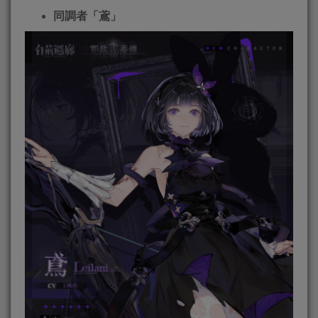
同調者「鳶」