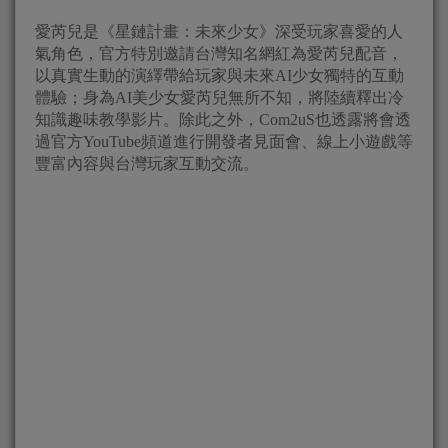
愛芮兒是《星鏈計畫：未來少女》深受玩家喜愛的人
氣角色，官方特別邀請台灣知名網紅為愛芮兒配音，
以真實生動的演繹帶給玩家與未來AI少女獨特的互動
體驗；身為AI美少女愛芮兒無所不知，將陸續釋出冷
知識趣味教學影片。除此之外，Com2uS也透露將會透
過官方YouTube頻道進行開發者見面會、線上小遊戲等
豐富內容與台灣玩家互動交流。