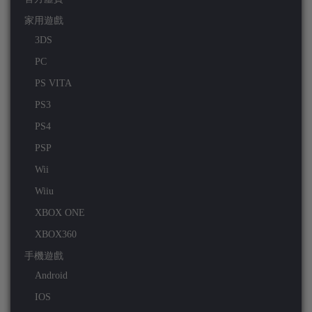
家用遊戲
3DS
PC
PS VITA
PS3
PS4
PSP
Wii
Wiiu
XBOX ONE
XBOX360
手機遊戲
Android
IOS