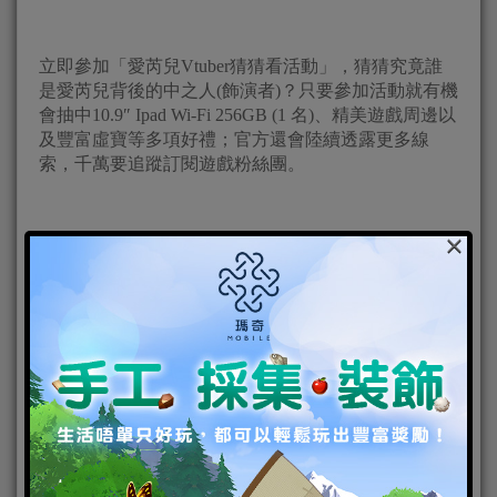
立即參加「愛芮兒Vtuber猜猜看活動」，猜猜究竟誰
是愛芮兒背後的中之人(飾演者)？只要參加活動就有機
會抽中10.9″ Ipad Wi-Fi 256GB (1 名)、精美遊戲周邊以
及豐富虛寶等多項好禮；官方還會陸續透露更多線
索，千萬要追蹤訂閱遊戲粉絲團。
×
《星鏈計畫：未來少女》由JOYCITY精心開發、
Com2uS營運，是一款以未來世界AI美少女為主題的
RPG手機遊戲。故事背景設定在面臨滅亡危機的虛擬
世界中，玩家將與AI美少女們並肩作戰，攜手守護人
類的未來。目前，《星鏈計畫：未來少女》正在進行
全球事前預約活動，遊戲將於11月28全球正式上線，
更多相關資訊可至官方網站查詢。