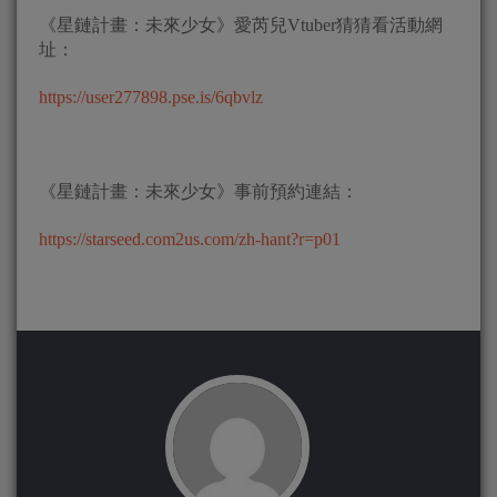
《星鏈計畫：未來少女》愛芮兒Vtuber猜猜看活動網
址：
https://user277898.pse.is/6qbvlz
《星鏈計畫：未來少女》事前預約連結：
https://starseed.com2us.com/zh-hant?r=p01