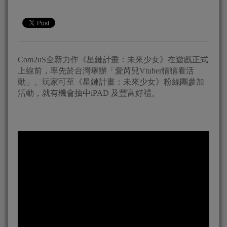
Com2uS全新力作《星鏈計畫：未來少女》在遊戲正式
上線前，率先於台灣舉辦「愛芮兒Vtuber猜猜看活
動」。玩家可至《星鏈計畫：未來少女》粉絲團參加
活動，就有機會抽中iPAD 及豐富好禮。