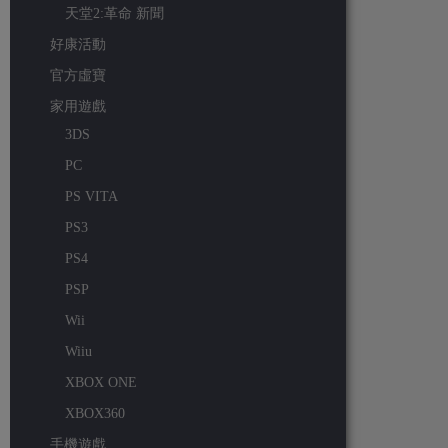
天堂2:革命 新聞
好康活動
官方虛寶
家用遊戲
3DS
PC
PS VITA
PS3
PS4
PSP
Wii
Wiiu
XBOX ONE
XBOX360
手機遊戲