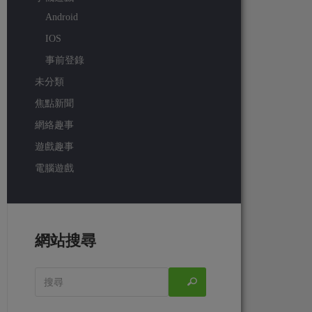
Android
IOS
事前登錄
未分類
焦點新聞
網絡趣事
遊戲趣事
電腦遊戲
網站搜尋