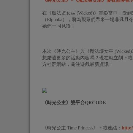
《時光公主》
×
《魔法壞女巫》夏夜甜夢影
在《魔法壞女巫 (Wicked)》電影當中，
（Elphaba），將為觀眾們帶來一場非
她們一同見證！
本次《時光公主》與《魔法壞女巫 (Wicked
想錯過更多的活動內容嗎？現在就立刻下載
方社群網站，關注遊戲最新資訊！
《時光公主》雙平台
QRCODE
《時光公主 Time Princess》下載連結：
http: