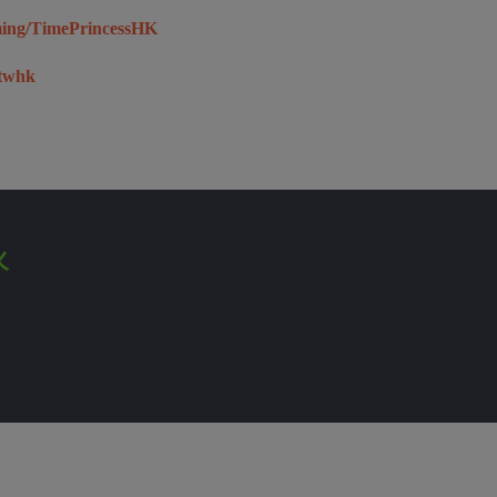
ming/TimePrincessHK
stwhk
火