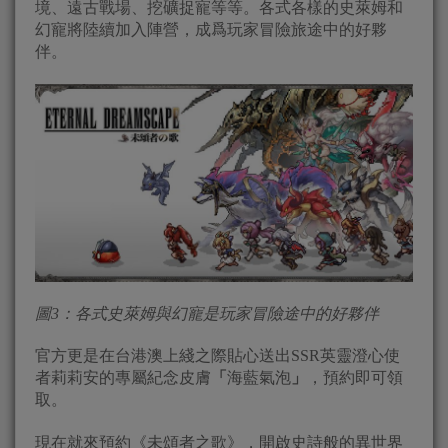
境、遠古戰場、挖礦捉寵等等。各式各樣的史萊姆和
幻寵將陸續加入陣營，成爲玩家冒險旅途中的好夥
伴。
圖
3
：各式史萊姆與幻寵是玩家冒險途中的好夥伴
官方更是在台港澳上綫之際貼心送出SSR英靈澄心使
者莉莉安的專屬紀念皮膚
「
海藍氣泡
」
，預約即可領
取。
現在就來預約《未頌者之歌》，開啟史詩般的異世界