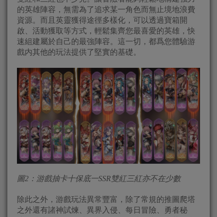
的英雄陣容，無需為了追求某一角色而無止境地浪費
資源。而且英靈獲得途徑多樣化，可以透過寶箱開
啟、活動獲取等方式，輕鬆集齊您最喜愛的英雄，快
速組建屬於自己的最強陣容。這一切，都爲您體驗游
戲内其他的玩法提供了堅實的基礎。
圖
2
：游戲抽卡十保底一
SSR
雙紅三紅亦不在少數
除此之外，游戲玩法異常豐富，除了常規的推圖爬塔
之外還有諸神試煉、異界入侵、每日冒險、勇者秘