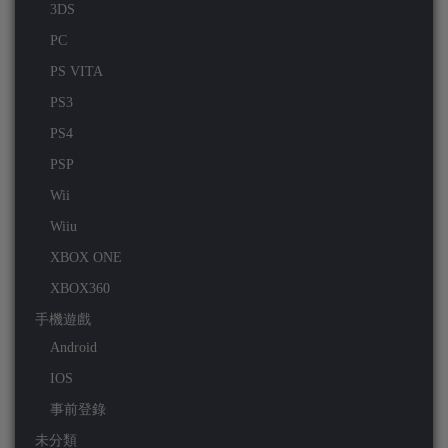
3DS
PC
PS VITA
PS3
PS4
PSP
Wii
Wiiu
XBOX ONE
XBOX360
手機遊戲
Android
IOS
事前登錄
未分類