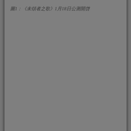
圖
1
：《未頌者之歌》
1
月
18
日公测開啓