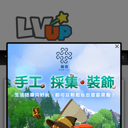
×
復古像素RPG《未頌者之
歌》釋出霜月遙凱爾特風格
主題曲及PV 公測定檔1月18
日