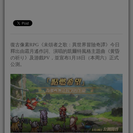
復古像素RPG《未頌者之歌：異世界冒險奇譚》今日
釋出由霜月遙作詞、演唱的凱爾特風格主題曲《黄昏
の祈り》及游戲PV，並宣布1月18日（本周六）正式
公測。