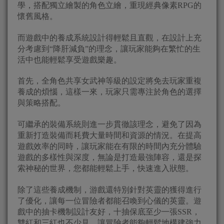
學，搭配獨立繪製的角色立繪，重現經典像素RPG的
懷舊風格。
而遊戲中的養成系統設計得輕鬆且直觀，在設計上充
分考慮到“降肝減負”的理念，讓玩家能夠在繁忙的生
活中也能輕鬆享受遊戲樂趣。
首先，全角色共享女武神等級的設定將免去玩家重複
養成的煩惱，這樣一來，玩家只需專注於角色的選擇
與策略搭配。
可繼承的裝備系統則進一步貫徹該理念，避免了因為
重新打造裝備而耗費大量時間和資源的情況。在提高
遊戲效率的同時，讓玩家能在有限的時間內充分體驗
遊戲的多樣性與深度，無論是打造最強陣容，還是探
索神秘的世界，您都能輕鬆上手，快速進入狀態。
除了這些養成機制，游戲還特別針對英靈的獲得進行
了優化，讓每一位冒險者都能召喚到心儀的英靈。遊
戲中的抽卡機制設計友好，十抽保底至少一張SSR，
雙紅和三紅也不少見。讓冒險者能夠輕鬆地構建強力