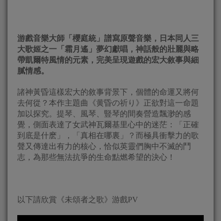
游戲音樂大師「櫻庭統」譜寫原聲音樂，日本同人三
大歌姬之一「霜月遙」夢幻獻唱，神話般的壯麗與略
帶凱爾特風情的元素，完美呈現遊戲的宏大敘事與細
膩情感。
諸神黃昏這樣宏大的敘事背景下，個體的命運又將何
去何從？本作主題曲《黄昏の祈り》正欲對這一命題
加以探究。提琴、風琴、豎琴的間奏營造飄渺的感
覺，側面表達了女武神瓦爾基里心中的迷茫：「正確
到底是什麽」，「真相在哪裏」？而極具衝擊力的歌
聲又傳達出有力的核心，恰似英靈們胸中不滅的鬥
志，為那些無法抗爭的生命點燃希望的決心！
以下請欣賞《未頌者之歌》游戲PV