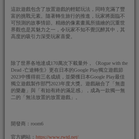
這款遊戲包含了放置遊戲的輕鬆玩法，同時充滿了豐
富的挑戰元素。隨著轉生旅行的推進，玩家將面臨不
可預測的故事情節。精緻的像素畫風所描繪的沉重世
界觀也是其魅力之一，令玩家不知不覺沉醉其中，其
高度的吸引力深受玩家喜愛。
除了世界各地達成170萬次下載量外，《Rogue with the
Dead -亡途轉生》更在日本的Google Play獨立遊戲節
2023中獲得前三名成績，並榮獲日本Google Play最佳
獨立遊戲製作部門2023年度大獎。遊戲融合了「無盡
的樂趣」與「有始有終的滿足感」，成為一款獨一無
二的「無法放置的放置遊戲」。
開發商：room6
官方網站：
https://www.rwtd.net/