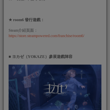
★ room6 發行遊戲：
Steam介紹頁面：
https://store.steampowered.com/franchise/room6/
■
ヨカゼ
（
YOKAZE
）參展遊戲陣容