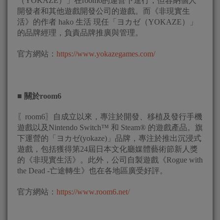
（YOKAZE）」在room6的運營下進行，但容納個人
開發者和其他遊戲開發公司的遊戲。而《非現實生
活》的作者 hako 生活 現任「ヨカゼ（YOKAZE）」
的品牌經理，負責品牌推廣與管理。
官方網站：
https://www.yokazegames.com/
■
關於
room6
〖room6〗自成立以來，專注於開發、移植及發行手機
遊戲以及Nintendo Switch™ 和 Steam® 的遊戲產品。旗
下運營的「ヨカゼ(yokaze)」品牌，專注於推出沉浸式
遊戲，包括獲得第24屆日本文化廳媒體藝術節新人獎
的《非現實生活》。此外，公司自製遊戲《Rogue with
the Dead -亡途轉生》也在各地區廣受好評。
官方網站：
https://www.room6.net/