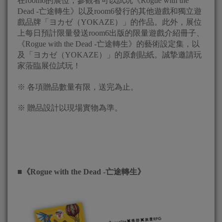
在room6的展位，參觀者可以試玩《Rogue with the
Dead -亡途轉生》以及room6發行的其他遊戲和獨立遊
戲品牌「ヨカゼ（YOKAZE）」的作品。此外，展位
上每日預計限量發送room6出版的限量遊戲介紹冊子、
《Rogue with the Dead -亡途轉生》的藝術設定集，以
及「ヨカゼ（YOKAZE）」的原創貼紙。誠摯邀請玩
家蒞臨展位試玩！
※ 各項贈品數量有限，送完為止。
※ 贈品設計以現場實物為準。
■
《Rogue with the Dead -亡途轉生》