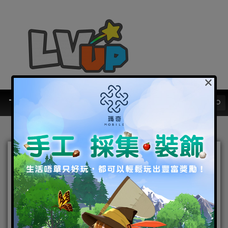
×
room6・ヨカゼ
（YOKAZE）宣佈將參展
2025台北國際電玩展！
《Rogue with the Dead -亡
途轉生》特設專區同步登場