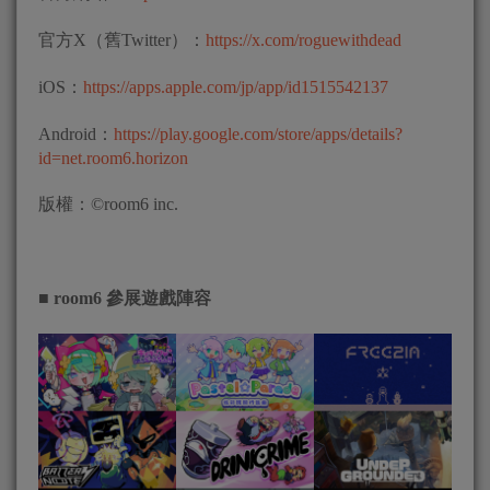
官方X（舊Twitter）：
https://x.com/roguewithdead
iOS：
https://apps.apple.com/jp/app/id1515542137
Android：
https://play.google.com/store/apps/details?
id=net.room6.horizon
版權：©room6 inc.
■ room6
參展遊戲陣容