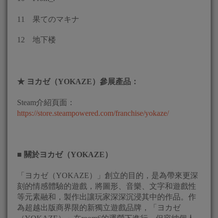
11 果てのマキナ
12 地下楼
★
ヨカゼ
（
YOKAZE
）參展產品：
Steam介紹頁面：
https://store.steampowered.com/franchise/yokaze/
■
關於
ヨカゼ
（
YOKAZE
）
「ヨカゼ（YOKAZE）」創立的目的，是為帶來更深
刻的情感體驗的遊戲，將圖形、音樂、文字和遊戲性
等元素融和，製作出讓玩家深深沉浸其中的作品。作
為超越出版商界限的新獨立遊戲品牌，「ヨカゼ