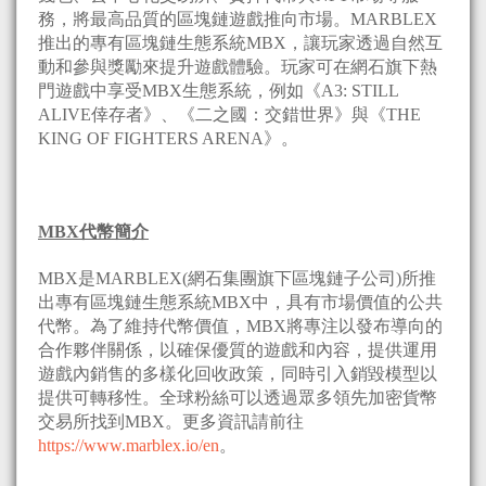
務，將最高品質的區塊鏈遊戲推向市場。MARBLEX
推出的專有區塊鏈生態系統MBX，讓玩家透過自然互
動和參與獎勵來提升遊戲體驗。玩家可在網石旗下熱
門遊戲中享受MBX生態系統，例如《A3: STILL
ALIVE倖存者》、《二之國：交錯世界》與《THE
KING OF FIGHTERS ARENA》。
MBX
代幣簡介
MBX是MARBLEX(網石集團旗下區塊鏈子公司)所推
出專有區塊鏈生態系統MBX中，具有市場價值的公共
代幣。為了維持代幣價值，MBX將專注以發布導向的
合作夥伴關係，以確保優質的遊戲和內容，提供運用
遊戲內銷售的多樣化回收政策，同時引入銷毀模型以
提供可轉移性。全球粉絲可以透過眾多領先加密貨幣
交易所找到MBX。更多資訊請前往
https://www.marblex.io/en
。